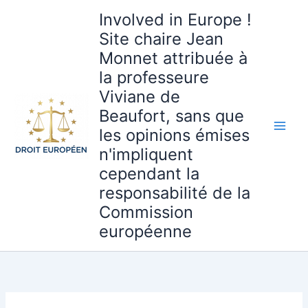
Aller
Involved in Europe !
au
Site chaire Jean
contenu
Monnet attribuée à
la professeure
Viviane de
Beaufort, sans que
les opinions émises
n'impliquent
cependant la
responsabilité de la
Commission
européenne