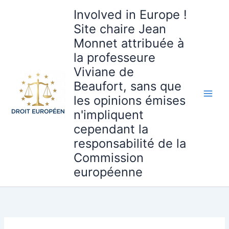
Aller
Involved in Europe !
au
Site chaire Jean
contenu
Monnet attribuée à
la professeure
Viviane de
Beaufort, sans que
les opinions émises
n'impliquent
cependant la
responsabilité de la
Commission
européenne