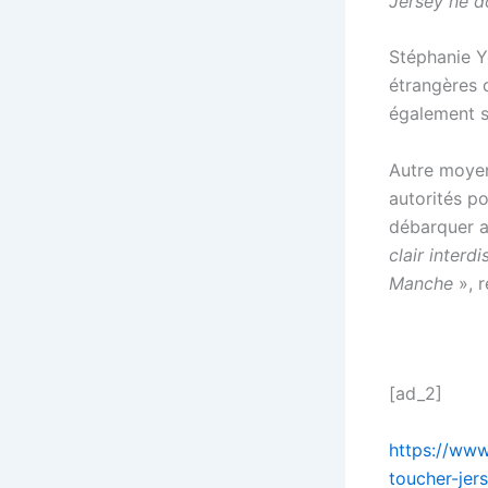
Jersey ne d
Stéphanie Yo
étrangères 
également s’
Autre moyen
autorités po
débarquer a
clair interd
Manche
», r
[ad_2]
https://www
toucher-jer