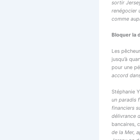
sortir Jerse
renégocier u
comme aupa
Bloquer la 
Les pêcheurs
jusqu’à qua
pour une pé
accord dans 
Stéphanie Y
un paradis f
financiers s
délivrance 
bancaires, 
de la Mer, 