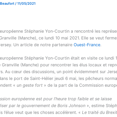
 Beaufort
/
11/05/2021
européenne Stéphanie Yon-Courtin a rencontré les représe
ranville (Manche), ce lundi 10 mai 2021. Elle se veut ferme
Jersey. Un article de notre partenaire
Ouest-France
.
européenne Stéphanie Yon-Courtin était en visite ce lundi 
e Granville (Manche) pour rencontrer les élus locaux et rep
s. Au cœur des discussions, un point évidemment sur Jers
dans le port de Saint-Hélier jeudi 6 mai, les pêcheurs norm
endent «
un geste fort
» de la part de la Commission europ
ion européenne est pour l’heure trop faible et se laisse
liser par le gouvernement de Boris Johnson
», estime Stép
s l’élue veut que les choses accélèrent. «
Le traité du Brex