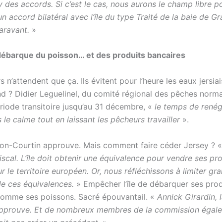
y des accords. Si c’est le cas, nous aurons le champ libre p
n accord bilatéral avec l’île du type Traité de la baie de Gr
ravant.
»
débarque du poisson… et des produits bancaires
 n’attendent que ça. Ils évitent pour l’heure les eaux jersia
nd ? Didier Leguelinel, du comité régional des pêches norm
riode transitoire jusqu’au 31 décembre, «
le temps de renég
le calme tout en laissant les pêcheurs travailler
».
on-Courtin approuve. Mais comment faire céder Jersey ? 
iscal. L’île doit obtenir une équivalence pour vendre ses pr
ur le territoire européen. Or, nous réfléchissons à limiter g
de ces équivalences.
» Empêcher l’île de débarquer ses prod
comme ses poissons. Sacré épouvantail. «
Annick Girardin, 
approuve. Et de nombreux membres de la commission égal