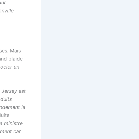
our
anville
ises. Mais
and plaide
ocier un
«
Jersey est
oduits
randement la
uits
la ministre
ement car