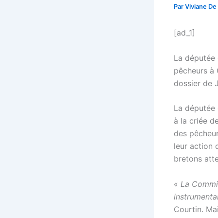
Par
Viviane De
[ad_1]
La députée 
pêcheurs à G
dossier de 
La députée 
à la criée d
des pêcheur
leur action 
bretons att
«
La Commiss
instrumenta
Courtin. Mai