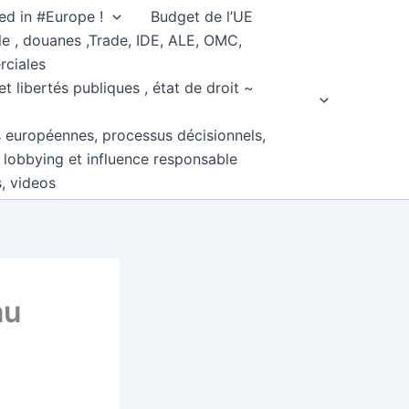
ed in #Europe !
Budget de l’UE
e , douanes ,Trade, IDE, ALE, OMC,
rciales
et libertés publiques , état de droit ~
s européennes, processus décisionnels,
, lobbying et influence responsable
s, videos
au