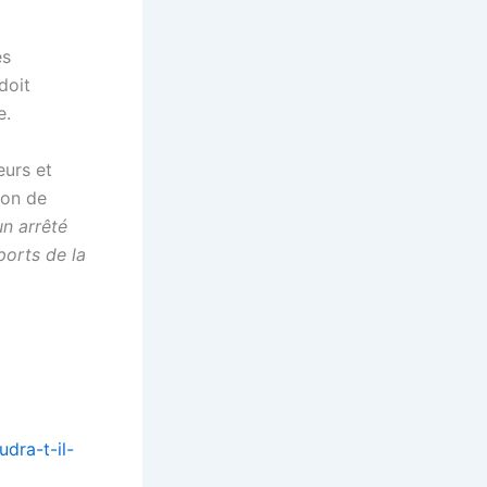
es
doit
e.
eurs et
ion de
un arrêté
ports de la
dra-t-il-