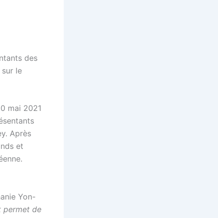
ntants des
 sur le
10 mai 2021
résentants
ey. Après
ands et
éenne.
hanie Yon-
it permet de