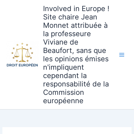
Aller
Involved in Europe !
au
Site chaire Jean
contenu
Monnet attribuée à
la professeure
Viviane de
Beaufort, sans que
les opinions émises
n'impliquent
cependant la
responsabilité de la
Commission
européenne