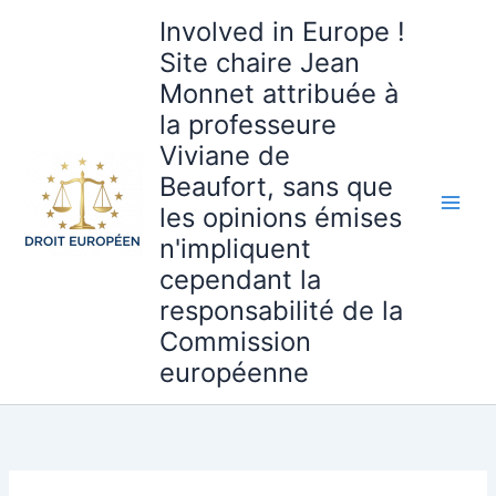
Aller
Involved in Europe !
au
Site chaire Jean
contenu
Monnet attribuée à
la professeure
Viviane de
Beaufort, sans que
les opinions émises
n'impliquent
cependant la
responsabilité de la
Commission
européenne