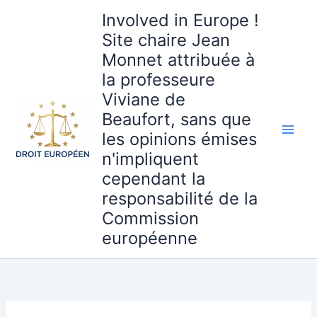
Aller
Involved in Europe !
au
Site chaire Jean
contenu
Monnet attribuée à
la professeure
Viviane de
Beaufort, sans que
les opinions émises
n'impliquent
cependant la
responsabilité de la
Commission
européenne