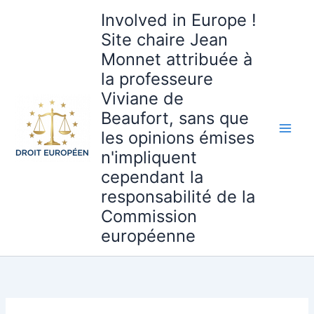
Aller
Involved in Europe !
au
Site chaire Jean
contenu
Monnet attribuée à
la professeure
Viviane de
Beaufort, sans que
les opinions émises
n'impliquent
cependant la
responsabilité de la
Commission
européenne