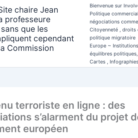
Bienvenue sur Involv
Site chaire Jean
Politique commercial
la professeure
négociations comme
 sans que les
Citoyenneté , droits 
mpliquent cependant
politique migratoire
Europe ~ Institution
 la Commission
équilibres politiques
Cartes , Infographie
u terroriste en ligne : des
iations s’alarment du projet d
ment européen