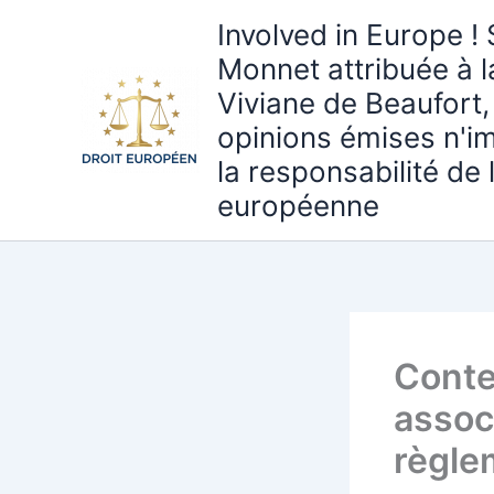
Aller
Involved in Europe ! 
au
Monnet attribuée à 
contenu
Viviane de Beaufort,
opinions émises n'i
la responsabilité de
européenne
Conten
assoc
règle