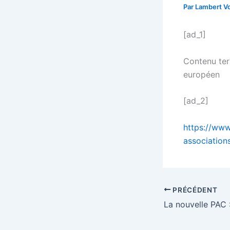
Par
Lambert Vo
[ad_1]
Contenu terr
européen
[ad_2]
https://www
association
PRÉCÉDENT