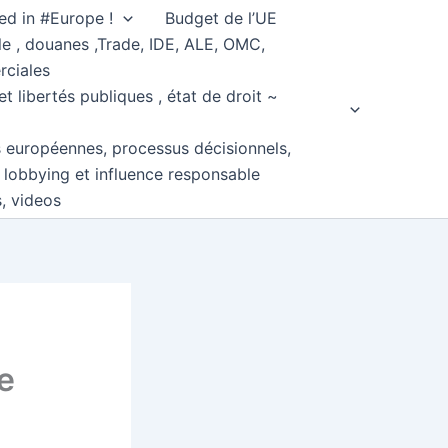
ed in #Europe !
Budget de l’UE
e , douanes ,Trade, IDE, ALE, OMC,
rciales
et libertés publiques , état de droit ~
s européennes, processus décisionnels,
, lobbying et influence responsable
s, videos
e