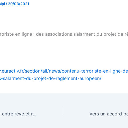
lpi
/
29/03/2021
oriste en ligne : des associations s’alarment du projet de 
.euractiv.fr/section/all/news/contenu-terroriste-en-ligne-de
s-salarment-du-projet-de-reglement-europeen/
La nouvelle PAC : entre rêve et réalité