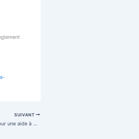
règlement
s-
SUIVANT
Vers un accord pour une aide à Air France» avec Bruxelles – EURACTIV.fr