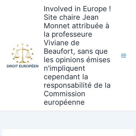
Aller
Involved in Europe !
au
Site chaire Jean
contenu
Monnet attribuée à
la professeure
Viviane de
Beaufort, sans que
les opinions émises
n'impliquent
cependant la
responsabilité de la
Commission
européenne