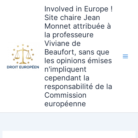
Aller
Involved in Europe !
au
Site chaire Jean
contenu
Monnet attribuée à
la professeure
Viviane de
Beaufort, sans que
les opinions émises
n'impliquent
cependant la
responsabilité de la
Commission
européenne