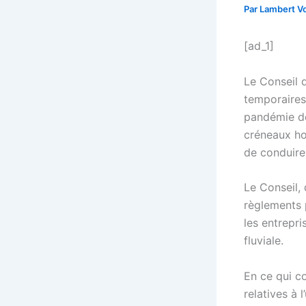
Par
Lambert Vo
[ad_1]
Le Conseil 
temporaires
pandémie de
créneaux hor
de conduire
Le Conseil,
règlements p
les entrepri
fluviale.
En ce qui c
relatives à 