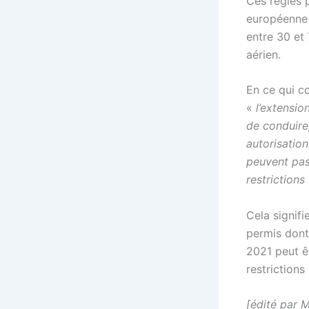
Ces règles 
européenne é
entre 30 et
aérien.
En ce qui co
«
l’extensio
de conduire,
autorisation
peuvent pas
restrictions
Cela signifi
permis dont 
2021 peut ê
restrictions
[édité par M