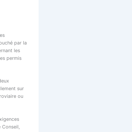
res
ouché par la
rnant les
des permis
 deux
llement sur
roviaire ou
exigences
e Conseil,