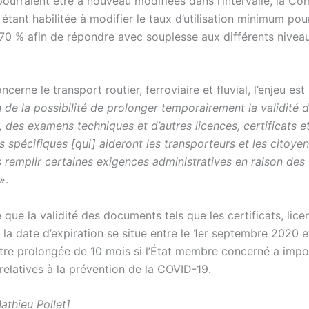
pourraient être à nouveau modifiées dans l’intervalle, la C
tant habilitée à modifier le taux d’utilisation minimum pou
 70 % afin de répondre avec souplesse aux différents niveau
ncerne le transport routier, ferroviaire et fluvial, l’enjeu est
n de la possibilité de prolonger temporairement la validité 
 des examens techniques et d’autres licences, certificats e
s spécifiques [qui] aideront les transporteurs et les citoyen
 remplir certaines exigences administratives en raison des
 »
.
e que la validité des documents tels que les certificats, lice
la date d’expiration se situe entre le 1er septembre 2020 et
tre prolongée de 10 mois si l’État membre concerné a imp
 relatives à la prévention de la COVID-19.
athieu Pollet]