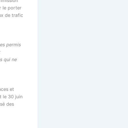
ommission
r le porter
x de trafic
des permis
t
s qui ne
nces et
 le 30 juin
osé des