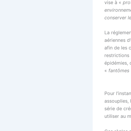
vise à «
pro
environneme
conserver l
La réglemen
aériennes d’
afin de les 
restriction
épidémies, c
«
fantômes 
Pour l’insta
assouplies,
série de cré
utiliser au 