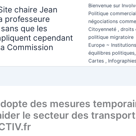
Bienvenue sur Involv
Site chaire Jean
Politique commercial
la professeure
négociations comme
 sans que les
Citoyenneté , droits 
mpliquent cependant
politique migratoire
Europe ~ Institution
 la Commission
équilibres politiques
Cartes , Infographie
adopte des mesures temporai
aider le secteur des transport
TIV.fr