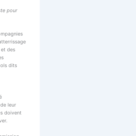
ste pour
compagnies
atterrissage
 et des
es
ols dits
é
de leur
es doivent
ver.