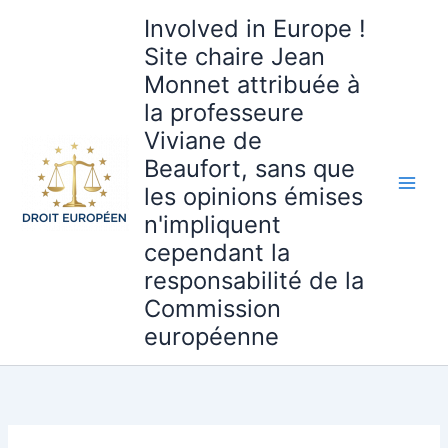
Aller
Involved in Europe !
au
Site chaire Jean
contenu
Monnet attribuée à
la professeure
Viviane de
Beaufort, sans que
les opinions émises
n'impliquent
cependant la
responsabilité de la
Commission
européenne