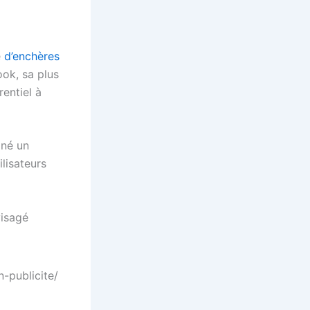
e
d’enchères
ook, sa plus
rentiel à
gné un
lisateurs
visagé
-publicite/