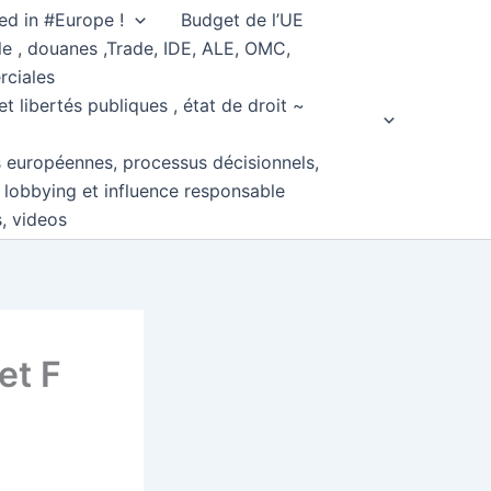
ed in #Europe !
Budget de l’UE
e , douanes ,Trade, IDE, ALE, OMC,
rciales
et libertés publiques , état de droit ~
s européennes, processus décisionnels,
, lobbying et influence responsable
s, videos
et F