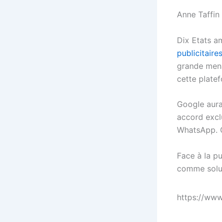
Anne Taffin
Dix Etats a
publicitaire
grande menac
cette plate
Google aura
accord exclu
WhatsApp. G
Face à la p
comme soluti
https://www