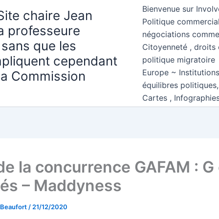
Bienvenue sur Involv
Site chaire Jean
Politique commercial
la professeure
négociations comme
 sans que les
Citoyenneté , droits 
mpliquent cependant
politique migratoire
Europe ~ Institution
 la Commission
équilibres politiques
Cartes , Infographie
 de la concurrence GAFAM : G 
és – Maddyness
 Beaufort
/
21/12/2020