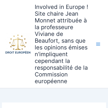
Aller
Involved in Europe !
au
Site chaire Jean
contenu
Monnet attribuée à
la professeure
Viviane de
Beaufort, sans que
les opinions émises
n'impliquent
cependant la
responsabilité de la
Commission
européenne