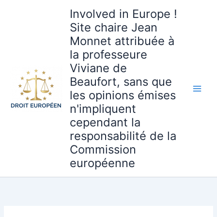
Aller
Involved in Europe !
au
Site chaire Jean
contenu
Monnet attribuée à
la professeure
Viviane de
Beaufort, sans que
les opinions émises
n'impliquent
cependant la
responsabilité de la
Commission
européenne