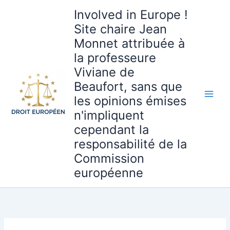
Aller
Involved in Europe !
au
Site chaire Jean
contenu
Monnet attribuée à
la professeure
Viviane de
Beaufort, sans que
les opinions émises
n'impliquent
cependant la
responsabilité de la
Commission
européenne