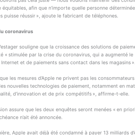
rouvons pas cela juste — nous voulons maintenir des condi
 équitables, afin que n’importe quelle personne déterminé
 puisse réussir », ajoute le fabricant de téléphones.
du coronavirus
estager souligne que la croissance des solutions de paiem
té « stimulée par la crise du coronavirus, qui a augmenté l
r Internet et de paiements sans contact dans les magasins »
e que les mesures d’Apple ne privent pas les consommateurs
es nouvelles technologies de paiement, notamment en mat
alité, d’innovation et de prix compétitifs », affirme-t-elle.
on assure que les deux enquêtes seront menées « en priorit
chéance n’ait été annoncée.
nière, Apple avait déjà été condamné à payer 13 milliards d