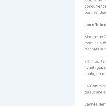
« Nous ne t
concurrence
bonnes idées
Les effets 
Margrethe V
mobiles a é
d’achats su
« Il import
avantages d
choix, de qu
La Commissi
qu’aucune é
L’année der