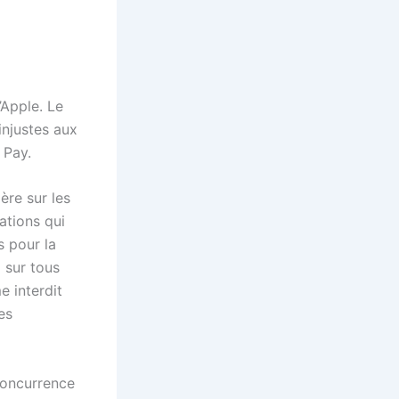
’Apple. Le
injustes aux
 Pay.
ère sur les
ations qui
s pour la
 sur tous
e interdit
es
concurrence