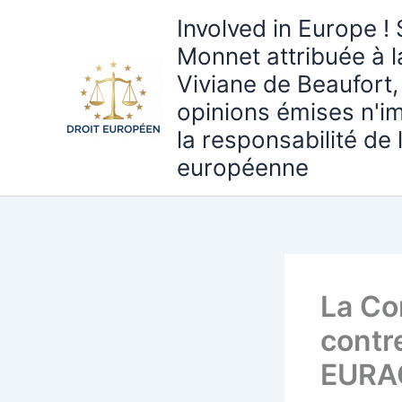
Aller
Involved in Europe ! 
au
Monnet attribuée à 
contenu
Viviane de Beaufort,
opinions émises n'i
la responsabilité de
européenne
La Co
contr
EURAC