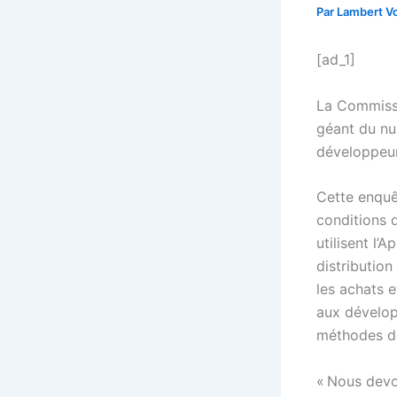
Par
Lambert Vo
[ad_1]
La Commissi
géant du nu
développeur
Cette enquêt
conditions 
utilisent l
distribution
les achats e
aux développ
méthodes d
« Nous devo