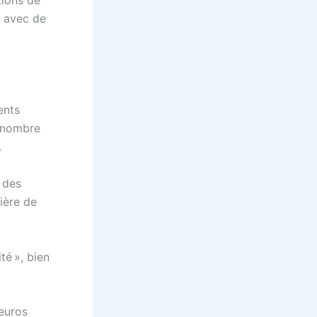
tions de
e avec de
ents
e nombre
.
 des
ière de
é », bien
’euros