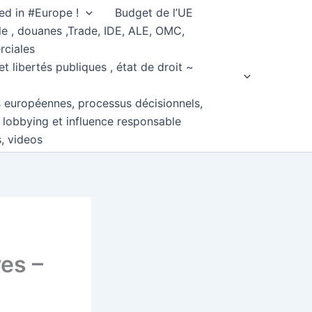
ed in #Europe !
Budget de l’UE
e , douanes ,Trade, IDE, ALE, OMC,
rciales
et libertés publiques , état de droit ~
s européennes, processus décisionnels,
, lobbying et influence responsable
s, videos
es –