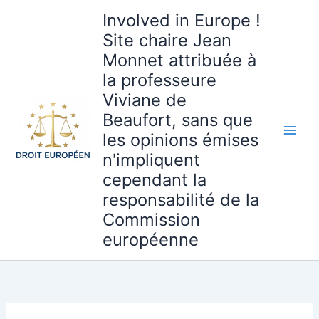
Aller
Involved in Europe !
au
Site chaire Jean
contenu
Monnet attribuée à
la professeure
Viviane de
Beaufort, sans que
les opinions émises
n'impliquent
cependant la
responsabilité de la
Commission
européenne