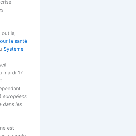
 crise
es
outils,
our la santé
du
Système
eil
u mardi 17
t
cependant
té européens
e dans les
nne est
par exemple