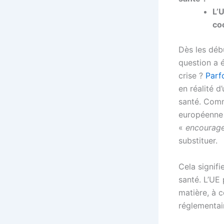
L’
co
Dès les déb
question a é
crise ?
Parfo
en réalité 
santé. Co
européenne 
«
encourage
substituer.
Cela signif
santé. L’UE
matière, à c
réglementair