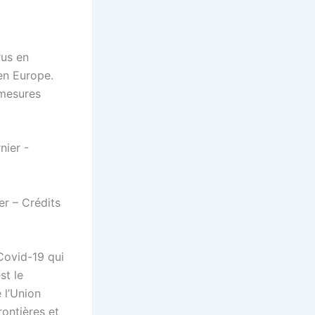
rus en
en Europe.
 mesures
er – Crédits
Covid-19 qui
est le
 l’Union
ontières et