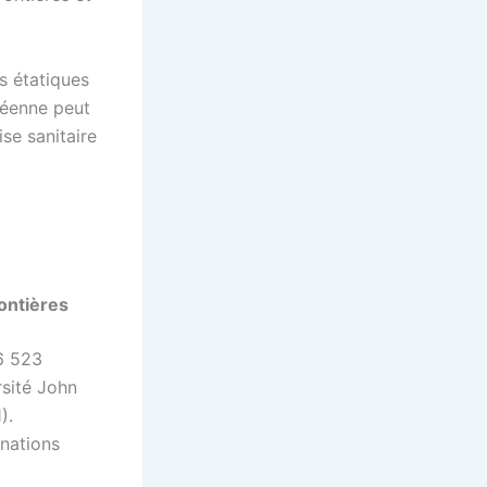
s étatiques
péenne peut
ise sanitaire
ontières
16 523
rsité John
).
nations