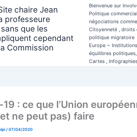
Bienvenue sur Involv
Site chaire Jean
Politique commercial
la professeure
négociations comme
 sans que les
Citoyenneté , droits 
mpliquent cependant
politique migratoire
Europe ~ Institution
 la Commission
équilibres politiques
Cartes , Infographie
-19 : ce que l’Union europée
et ne peut pas) faire
lpi
/
07/04/2020