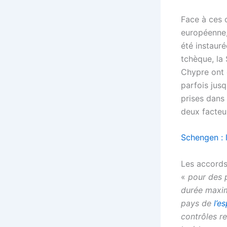
Face à ces 
européenne,
été instauré
tchèque, la 
Chypre ont 
parfois jusq
prises dans 
deux facteu
Schengen : l
Les accords
«
pour des 
durée maxim
pays de
l’e
contrôles r