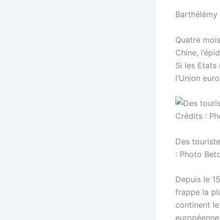
Barthélémy 
Quatre mois
Chine, l’ép
Si les Etat
l’Union euro
Des tourist
: Photo Beto
Depuis le 1
frappe la p
continent l
européenne