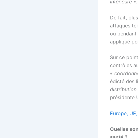
intérieure ».
De fait, plu
attaques te
ou pendant l
appliqué pou
Sur ce poin
contrôles au
«
coordonné
édicté des 
distributio
présidente 
Europe, UE,
Quelles son
santé ?