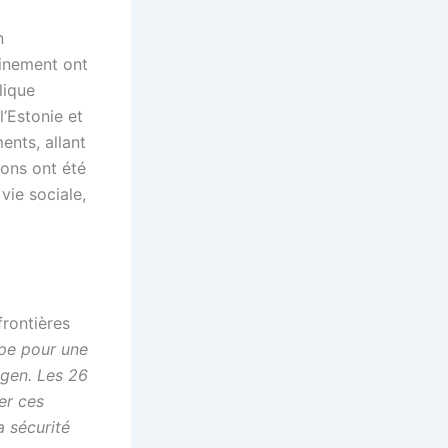
n
finement ont
lique
l’Estonie et
ents, allant
ions ont été
vie sociale,
rontières
ipe pour une
ngen. Les 26
er ces
a sécurité