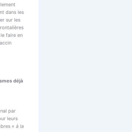
alement
nt dans les
er sur les
rontalières
le faire en
vaccin
nismes déjà
onal par
ur leurs
mbres «
à la