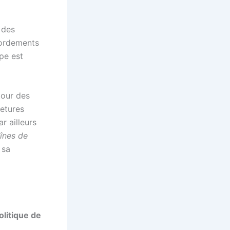
 des
bordements
ipe est
tour des
metures
ar ailleurs
înes de
 sa
litique de