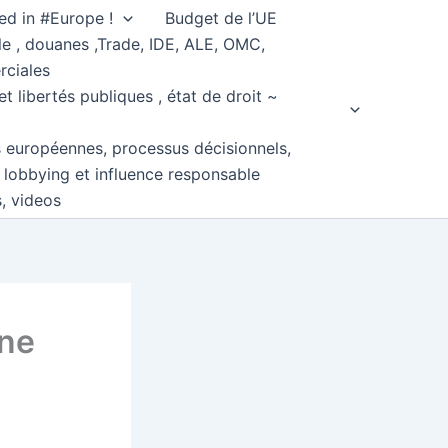
ed in #Europe !
Budget de l’UE
e , douanes ,Trade, IDE, ALE, OMC,
rciales
et libertés publiques , état de droit ~
s européennes, processus décisionnels,
, lobbying et influence responsable
s, videos
nne