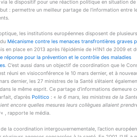
, via le dispositif pour une réaction politique en situation de
but : permettre un meilleur partage de l’information entre l
nts.
ptique, les institutions européennes disposent de plusieurs 
 du
Mécanisme contre les menaces transfrontières graves p
mis en place en 2013 après l’épidémie de H1N1 de 2009 et 
de réponse pour la prévention et le contrôle des maladies
les
. C’est aussi dans un objectif de coordination que le Cons
st réuni en visioconférence le 10 mars dernier, et à nouvea
ars dernier, les 27 ministres de la Santé s’étaient égalemen
dans le même esprit. Ce partage d’informations demeure 
rfait, d’après
Politico
: «
le 6 mars, les ministres de la San
ent encore quelles mesures leurs collègues allaient prendr
r
« , rapporte le média.
e de la coordination intergouvernementale, l’action europée
 plusieurs agences consacrées à la santé. En 2001, l’UE a 