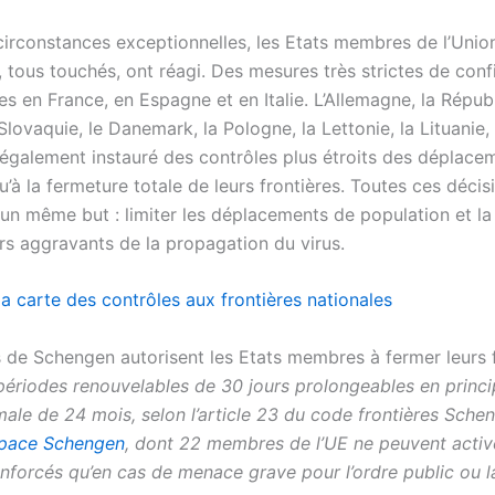
circonstances exceptionnelles, les Etats membres de l’Unio
 tous touchés, ont réagi. Des mesures très strictes de con
es en France, en Espagne et en Italie. L’Allemagne, la Répub
Slovaquie, le Danemark, la Pologne, la Lettonie, la Lituanie, 
également instauré des contrôles plus étroits des déplacem
u’à la fermeture totale de leurs frontières. Toutes ces décis
un même but : limiter les déplacements de population et la 
rs aggravants de la propagation du virus.
a carte des contrôles aux frontières nationales
 de Schengen autorisent les Etats membres à fermer leurs f
périodes renouvelables de 30 jours prolongeables en princ
ale de 24 mois, selon l’article 23 du code frontières Sche
space Schengen
, dont 22 membres de l’UE ne peuvent activ
enforcés qu’en cas de menace grave pour l’ordre public ou l