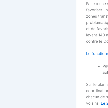
Face à une 
favoriser un
zones transf
problématiqu
et de favori
levant 140 m
contre le C
Le fonction
Po
ac
Sur le plan 
coordination
chacun de s
voisins.
Le 2