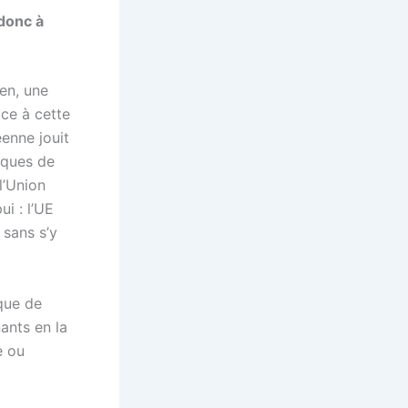
donc à
en, une
ace à cette
enne jouit
iques de
l’Union
i : l’UE
, sans s’y
ique de
ants en la
e ou