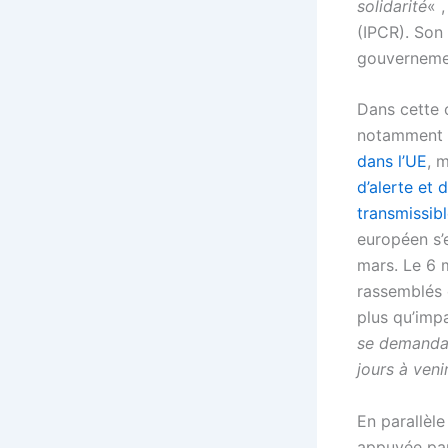
solidarité
« 
(IPCR). Son 
gouverneme
Dans cette o
notamment
dans l’UE
, 
d’alerte et 
transmissib
européen s’e
mars. Le 6 m
rassemblés 
plus qu’impa
se demandai
jours à veni
En parallèl
appuyée par