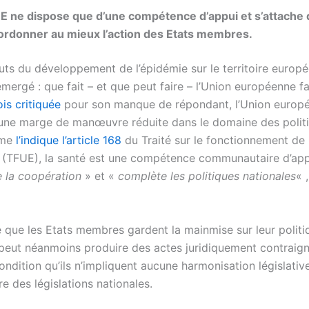
UE ne dispose que d’une compétence d’appui et s’attache 
ordonner au mieux l’action des Etats membres.
uts du développement de l’épidémie sur le territoire europé
mergé : que fait – et que peut faire – l’Union européenne f
is critiquée
pour son manque de répondant, l’Union europé
d’une marge de manœuvre réduite dans le domaine des polit
mme
l’indique l’article 168
du Traité sur le fonctionnement de 
(TFUE), la santé est une compétence communautaire d’appu
 la coopération
» et «
complète les politiques nationales
« 
ie que les Etats membres gardent la mainmise sur leur polit
 peut néanmoins produire des actes juridiquement contraign
ondition qu’ils n’impliquent aucune harmonisation législativ
e des législations nationales.