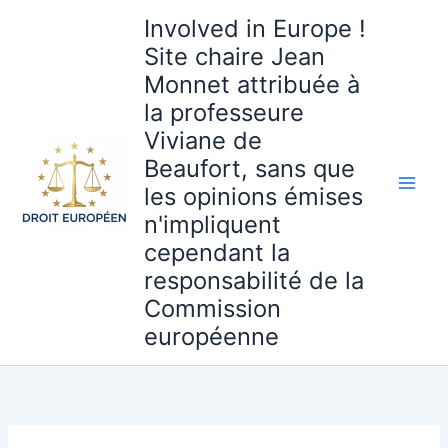
Aller
Involved in Europe !
au
Site chaire Jean
contenu
Monnet attribuée à
la professeure
Viviane de
Beaufort, sans que
les opinions émises
n'impliquent
cependant la
responsabilité de la
Commission
européenne