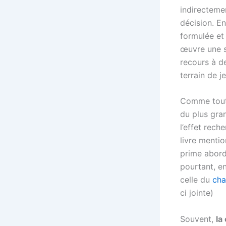
indirectemen
décision. En
formulée et 
œuvre une s
recours à de
terrain de j
Comme tout l
du plus gran
l’effet rech
livre menti
prime abord
pourtant, e
celle du
cha
ci jointe)
Souvent,
la