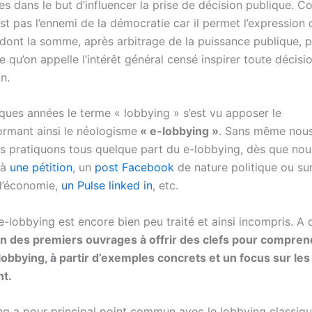
es dans le but d’influencer la prise de décision publique. C
st pas l’ennemi de la démocratie car il permet l’expression d
s dont la somme, après arbitrage de la puissance publique, 
e qu’on appelle l’intérêt général censé inspirer toute décisi
on.
ques années le terme « lobbying » s’est vu apposer le
rmant ainsi le néologisme
« e-lobbying »
. Sans même nous
 pratiquons tous quelque part du e-lobbying, dès que nou
 à
une pétition
, un
post Facebook
de nature politique ou su
d’économie,
un Pulse linked in
, etc.
e-lobbying est encore bien peu traité et ainsi incompris. A 
 un des premiers ouvrages à offrir des clefs pour compren
-lobbying, à partir d’exemples concrets et un focus sur les
nt.
ng a pour principal point commun avec le lobbying classique