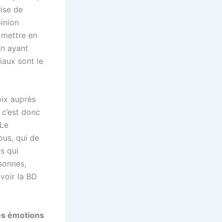
rise de
pinion
e mettre en
en ayant
iaux sont le
oix auprès
 c’est donc
 Le
us, qui de
s qui
sonnes,
(voir la BD
les émotions