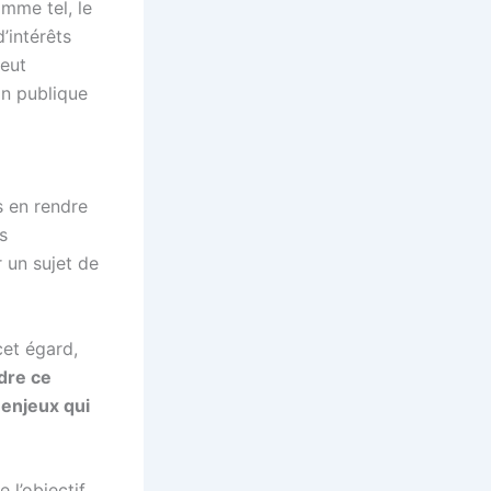
omme tel, le
’intérêts
peut
on publique
 en rendre
s
r un sujet de
cet égard,
dre ce
 enjeux qui
 l’objectif