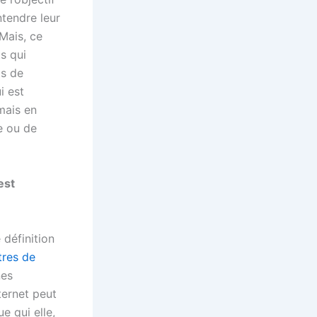
ntendre leur
Mais, ce
ts qui
ts de
i est
mais en
e ou de
est
 définition
tres de
nes
ternet peut
e qui elle,