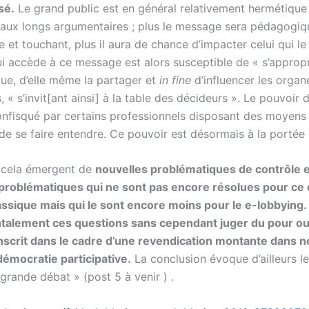
sé.
Le grand public est en général relativement hermétique
 aux longs argumentaires ; plus le message sera pédagogiq
e et touchant, plus il aura de chance d’impacter celui qui le 
i accède à ce message est alors susceptible de « s’appropr
ue, d’elle même la partager et
in fine
d’influencer les organ
, « s’invit[ant ainsi] à la table des décideurs ». Le pouvoir 
confisqué par certains professionnels disposant des moyens 
de se faire entendre. Ce pouvoir est désormais à la portée
 cela émergent de
nouvelles problématiques de contrôle e
 problématiques qui ne sont pas encore résolues pour ce 
assique mais qui le sont encore moins pour le e-lobbying. 
talement ces questions sans cependant juger du pour ou
inscrit dans le cadre d’une revendication montante dans n
démocratie participative.
La conclusion évoque d’ailleurs le
 grande débat » (post 5 à venir ) .