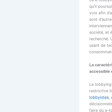
qu’il poursu
voix afin d’
sont d’autre
interviennen
société, et 
recherché. U
usant de tec
consommateu
La caractér
accessible e
Le lobbying 
restrictive 
lobbyistes
,
décisionnel
faire du e-l