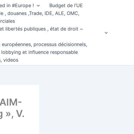
ed in #Europe !
Budget de l’UE
e , douanes ,Trade, IDE, ALE, OMC,
rciales
et libertés publiques , état de droit ~
s européennes, processus décisionnels,
, lobbying et influence responsable
s, videos
DAIM-
 », V.