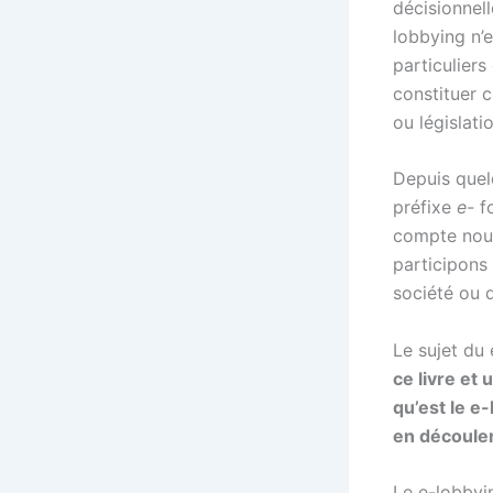
décisionnell
lobbying n’e
particulier
constituer c
ou législati
Depuis quel
préfixe
e-
fo
compte nous
participons
société ou 
Le sujet du 
ce livre et
qu’est le e
en découle
Le e-lobbyi