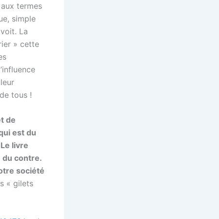
 aux termes
ue, simple
voit. La
ier » cette
es
d’influence
leur
 de tous !
t de
qui est du
Le livre
 du contre.
otre société
s « gilets