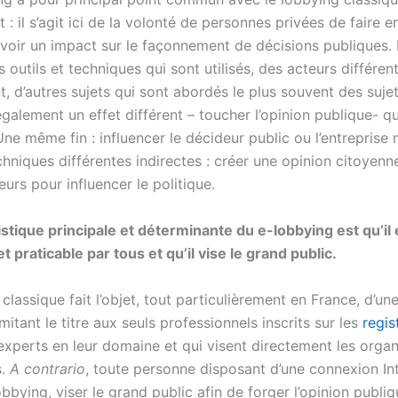
it : il s’agit ici de la volonté de personnes privées de faire e
avoir un impact sur le façonnement de décisions publiques. 
s outils et techniques qui sont utilisés, des acteurs différen
t, d’autres sujets qui sont abordés le plus souvent des suje
également un effet différent – toucher l’opinion publique- qu
ne même fin : influencer le décideur public ou l’entreprise 
hniques différentes indirectes : créer une opinion citoyenn
rs pour influencer le politique.
istique principale et déterminante du e-lobbying est qu’il 
t praticable par tous et qu’il vise le grand public.
classique fait l’objet, tout particulièrement en France, d’une
limitant le titre aux seuls professionnels inscrits sur les
regis
 experts en leur domaine et qui visent directement les orga
s.
A contrario
, toute personne disposant d’une connexion In
obbying, viser le grand public afin de forger l’opinion publiqu