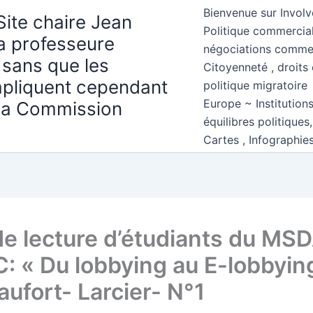
Bienvenue sur Involv
Site chaire Jean
Politique commercial
la professeure
négociations comme
 sans que les
Citoyenneté , droits 
mpliquent cependant
politique migratoire
Europe ~ Institution
 la Commission
équilibres politiques
Cartes , Infographie
de lecture d’étudiants du MS
: « Du lobbying au E-lobbying
aufort- Larcier- N°1