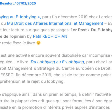
 Beaufort
/
07/02/2020
ying au E-lobbying »,
paru fin décembre 2019 chez Larcier
 du
MS Droit des Affaires International et Management
– E
 leur lecture sur quelques passages:
1er Post : Du E-lobb
ce de l’opinion
by
Patil KECHICHIAN
 reste lisez le livre
est une activité encore souvent diabolisée car incomprise et
régulée. Le livre
Du Lobbying au E-Lobbying
, paru chez Lar
Droit Management & Stratégie du Centre Européen de Droit 
ESSEC, fin décembre 2019, choisit de traiter comme point
préhension et le rejet du lobbying.
s’applique ainsi, dans un premier temps, à définir l’activit
ruire la plupart des critiques qui sont formulées à son éga
siste en la promotion d’intérêts privés auprès d’instances