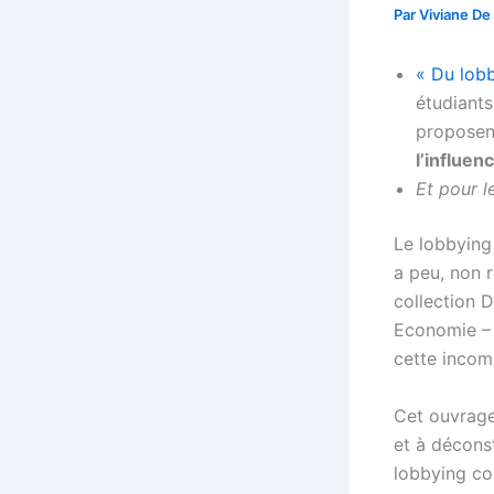
Par
Viviane De
« Du lobb
étudiants
proposent
l’influen
Et pour le
Le lobbying 
a peu, non 
collection 
Economie – 
cette incom
Cet ouvrage 
et à déconst
lobbying con