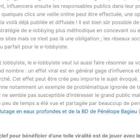
t, influencera ensuite les responsables publics dans leur p
 quelques clics une veille online peut être effectuée, une o
la voilà déjà publiée et diffusée ! Il est bien sûr possible d
tratégie de e-lobbying plus méthodique en concevant ou 
s sites mais ce n’est pas là une obligation ; les réseaux soc
eu parfait pour le e-lobbyiste.
obbyiste, le e-lobbyiste veut lui aussi faire résonner sa v
d nombre : un effet viral est en général gage d’influence et
erché. Cet effet peut être crée peu importe le sujet évoqué.
onne notamment un exemple de problématique ignorée de to
 ne semble pas susceptible d’intéresser le grand public mai
n peu de temps a été vue et partagée par beaucoup de per
lutage en eaux profondes et de la BD de Pénélope Bagieu
 clef pour bénéficier d’une telle viralité est de jouer avec 