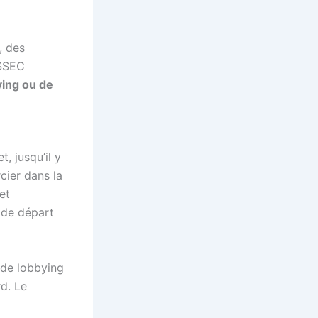
, des
SSEC
ying ou de
, jusqu’il y
cier dans la
et
 de départ
é de lobbying
rd. Le