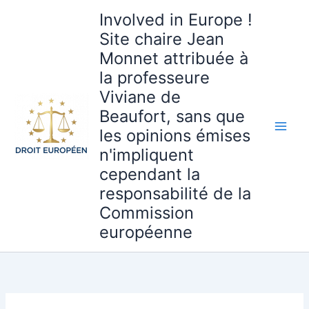
Aller
Involved in Europe !
au
Site chaire Jean
contenu
Monnet attribuée à
la professeure
Viviane de
Beaufort, sans que
les opinions émises
n'impliquent
cependant la
responsabilité de la
Commission
européenne