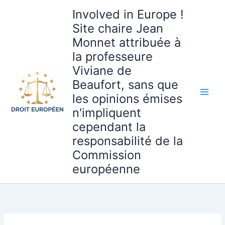
Aller
Involved in Europe !
au
Site chaire Jean
contenu
Monnet attribuée à
la professeure
Viviane de
Beaufort, sans que
les opinions émises
n'impliquent
cependant la
responsabilité de la
Commission
européenne