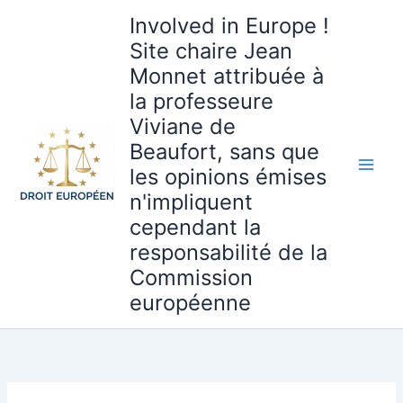
Aller
Involved in Europe !
au
Site chaire Jean
contenu
Monnet attribuée à
la professeure
Viviane de
Beaufort, sans que
les opinions émises
n'impliquent
cependant la
responsabilité de la
Commission
européenne