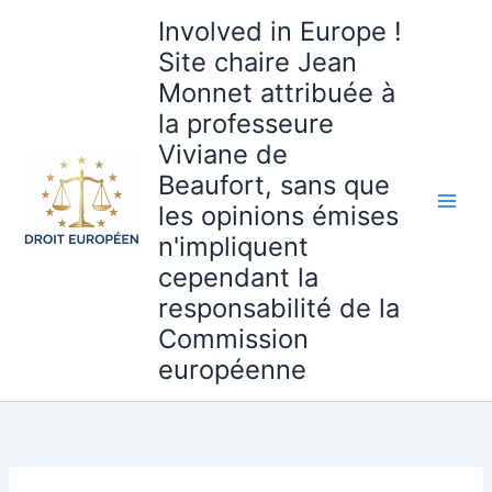
Aller
Involved in Europe !
au
Site chaire Jean
contenu
Monnet attribuée à
la professeure
Viviane de
Beaufort, sans que
les opinions émises
n'impliquent
cependant la
responsabilité de la
Commission
européenne