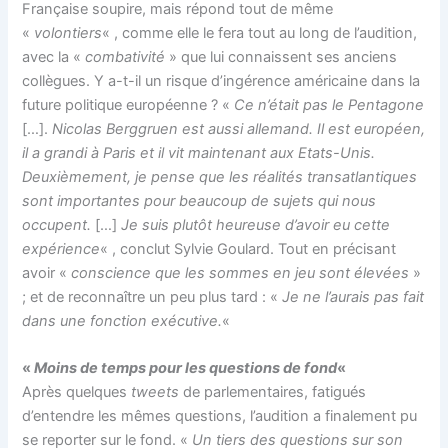
Française soupire, mais répond tout de même
«
volontiers
« , comme elle le fera tout au long de l’audition,
avec la «
combativité
» que lui connaissent ses anciens
collègues. Y a-t-il un risque d’ingérence américaine dans la
future politique européenne ? «
Ce n’était pas le Pentagone
[…].
Nicolas Berggruen est aussi allemand. Il est européen,
il a grandi à Paris et il vit maintenant aux Etats-Unis.
Deuxièmement, je pense que les réalités transatlantiques
sont importantes pour beaucoup de sujets qui nous
occupent.
[…]
Je suis plutôt heureuse d’avoir eu cette
expérience
« , conclut Sylvie Goulard. Tout en précisant
avoir «
conscience que les sommes en jeu sont élevées
»
; et de reconnaître un peu plus tard : «
Je ne l’aurais pas fait
dans une fonction exécutive.
«
«
Moins de temps pour les questions de fond
«
Après quelques
tweets
de parlementaires, fatigués
d’entendre les mêmes questions, l’audition a finalement pu
se reporter sur le fond. «
Un tiers des questions sur son