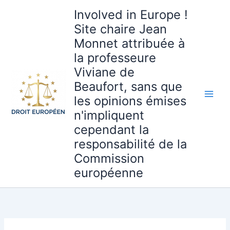
Aller
Involved in Europe !
au
Site chaire Jean
contenu
Monnet attribuée à
la professeure
Viviane de
Beaufort, sans que
les opinions émises
n'impliquent
cependant la
responsabilité de la
Commission
européenne