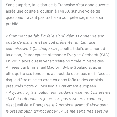
Sans surprise, l’audition de la Française s’est donc ouverte,
après une courte allocution à 14h30, sur une volée de
questions n’ayant pas trait à sa compétence, mais à sa
probité.
«
Comment se fait-il qu’elle ait dû démissionner de son
poste de ministre et se voit présenter en tant que
commissaire ? Ça choque…
« , soufflait déjà, en amont de
l’audition, l’eurodéputée allemande Evelyne Gebhardt (S&D).
En 2017, alors qu’elle venait d’être nommée ministre des
Armées par Emmanuel Macron, Sylvie Goulard avait en
effet quitté ses fonctions au bout de quelques mois face au
risque d’être mise en examen dans l’affaire des emplois
présumés fictifs du MoDem au Parlement européen.
«
Aujourd’hui, la situation est fondamentalement différente
: j’ai été entendue et je ne suis pas mise en examen
« ,
s’est justifiée la Française le 2 octobre, avant d' »
invoquer
la présomption d’innocence
« . «
Je me sens très sereine