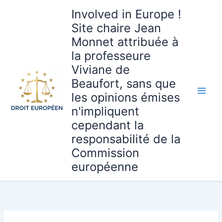
Aller
Involved in Europe !
au
Site chaire Jean
contenu
Monnet attribuée à
la professeure
Viviane de
Beaufort, sans que
les opinions émises
n'impliquent
cependant la
responsabilité de la
Commission
européenne