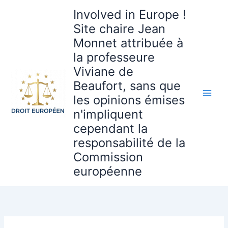
Aller
Involved in Europe !
au
Site chaire Jean
contenu
Monnet attribuée à
la professeure
Viviane de
Beaufort, sans que
les opinions émises
n'impliquent
cependant la
responsabilité de la
Commission
européenne