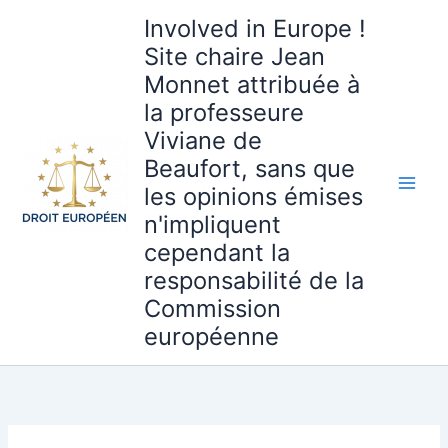
Aller
Involved in Europe !
au
Site chaire Jean
contenu
Monnet attribuée à
la professeure
Viviane de
Beaufort, sans que
les opinions émises
n'impliquent
cependant la
responsabilité de la
Commission
européenne