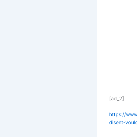
[ad_2]
https://www
disent-voul