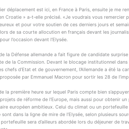
r déplacement est ici, en France à Paris, ensuite je me ren
en Croatie
»
a-t-elle précisé.
«
Je voudrais vous remercier p
leureux et pour votre soutien de ces derniers jours et sema
 lors de sa courte allocution en français devant les journalis
our l’occasion devant l’Elysée.
 de la Défense allemande a fait figure de candidate surprise
te de la Commission. Devant le blocage institutionnel dans 
es chefs d’Etat et de gouvernement, l’Allemande a été la ca
roposée par Emmanuel Macron pour sortir les 28 de l’imp
de la première heure sur lequel Paris compte bien s’appuyer
projets de réforme de l’Europe, mais aussi pour obtenir un 
ire européen ambitieux. Celui du climat ou un portefeuille
ont dans la ligne de mire de l’Elysée, selon plusieurs sour
portefeuille sera d’ailleurs abordée lors du déjeuner de trav