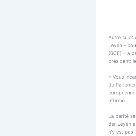
Autre sujet
Leyen – cou
(BCE) – a p
président: l
« Vous inca
du Parlemen
européenne a
affirmé.
La parité s
der Leyen a
n’y est pas