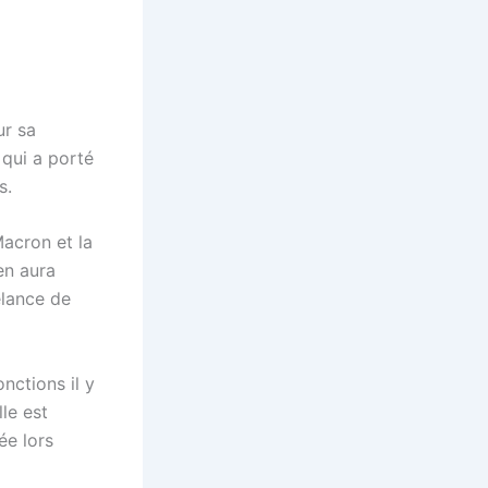
ur sa
 qui a porté
s.
Macron et la
en aura
relance de
nctions il y
le est
ée lors