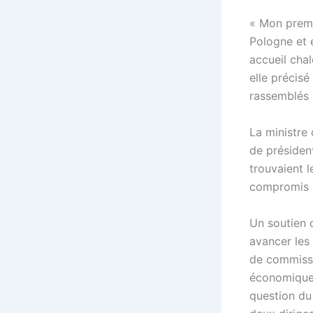
«
Mon premie
Pologne et 
accueil cha
elle précisé
rassemblés p
La ministre
de présiden
trouvaient l
compromis p
Un soutien 
avancer les 
de commissa
économique s
question du 