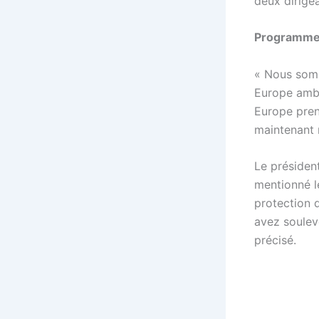
deux dirigea
Programm
«
Nous somme
Europe ambi
Europe pren
maintenant n
Le présiden
mentionné le
protection 
avez soulevé
précisé.