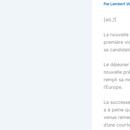
Par
Lambert Vo
[ad_1]
La nouvelle
première vi
sa candidatu
Le déjeuner 
nouvelle pr
rempli sa mi
l’Europe.
La successe
a à peine qu
venue remerc
d’une courte