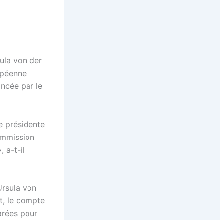
ula von der
opéenne
oncée par le
e présidente
ommission
 a-t-il
Ursula von
t, le compte
arées pour