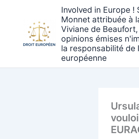
Aller
Involved in Europe ! 
au
Monnet attribuée à 
contenu
Viviane de Beaufort,
opinions émises n'i
la responsabilité de
européenne
Ursul
vouloi
EURAC