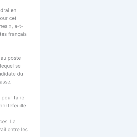
drai en
our cet
ines
», a-t-
tes français
 au poste
lequel se
ndidate du
asse.
 pour faire
portefeuille
ces. La
ail entre les