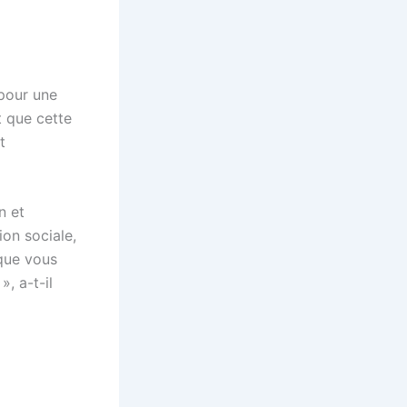
 pour une
t que cette
t
n et
ion sociale,
que vous
, a-t-il