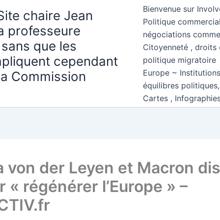
Bienvenue sur Involv
Site chaire Jean
Politique commercial
la professeure
négociations comme
 sans que les
Citoyenneté , droits 
mpliquent cependant
politique migratoire
Europe ~ Institution
 la Commission
équilibres politiques
Cartes , Infographie
a von der Leyen et Macron di
r « régénérer l’Europe » –
TIV.fr