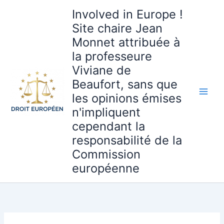
Aller
Involved in Europe !
au
Site chaire Jean
contenu
Monnet attribuée à
la professeure
Viviane de
Beaufort, sans que
les opinions émises
n'impliquent
cependant la
responsabilité de la
Commission
européenne