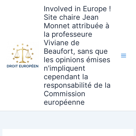
Aller
Involved in Europe !
au
Site chaire Jean
contenu
Monnet attribuée à
la professeure
Viviane de
Beaufort, sans que
les opinions émises
n'impliquent
cependant la
responsabilité de la
Commission
européenne