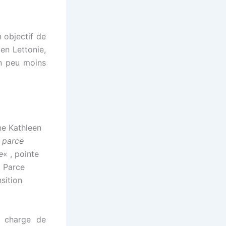
 objectif de
en Lettonie,
un peu moins
ne Kathleen
s parce
e
« , pointe
. Parce
nsition
n charge de