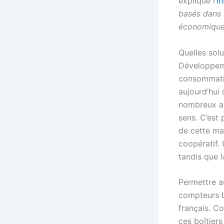
explique l’
I
basés dans
économiques
Quelles solu
Développeme
consommatio
aujourd’hui
nombreux ac
sens. C’est 
de cette ma
coopératif. 
tandis que l
Permettre a
compteurs L
français. C
ces boîtier