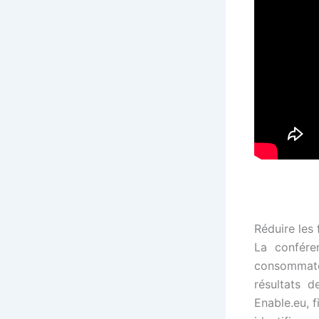
Réduire les 
La confére
consommateu
résultats 
Enable.eu, 