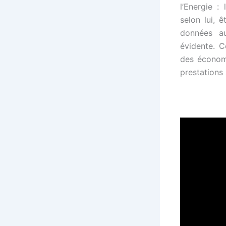
l’Energie :
selon lui, 
données au
évidente. C
des économi
prestations