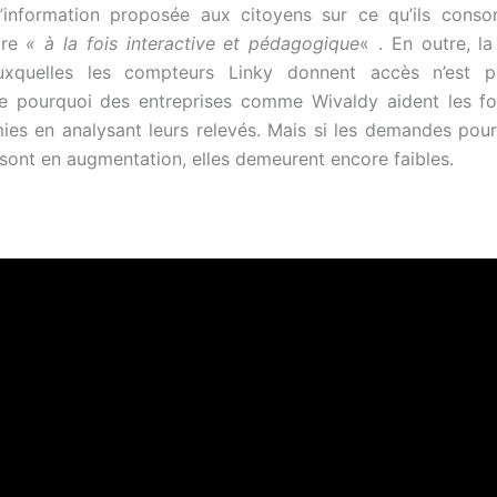
 l’information proposée aux citoyens sur ce qu’ils cons
être
« à la fois interactive et pédagogique
« . En outre, la
xquelles les compteurs Linky donnent accès n’est p
e pourquoi des entreprises comme Wivaldy aident les fo
es en analysant leurs relevés. Mais si les demandes pou
 sont en augmentation, elles demeurent encore faibles.