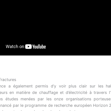
fractures
nce a également permis d’y voir plus clair sur les ha
rs en matière de chauffage et d’électricité à travers l
des études menées par les onze organisations porteuse
financé par le programme de recherche européen Horizon 