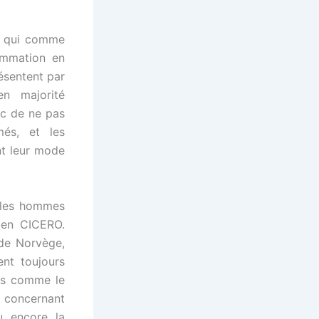
, qui comme
ommation en
résentent par
en majorité
nc de ne pas
més, et les
ent leur mode
 les hommes
gien CICERO.
de Norvège,
ent toujours
es comme le
s concernant
u encore la