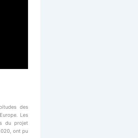
bitudes des
’Europe. Les
s du projet
2020, ont pu