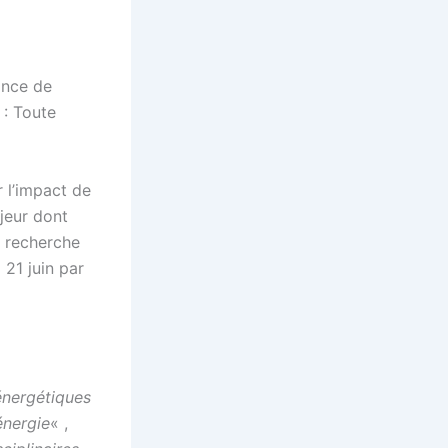
ance de
 : Toute
 l’impact de
jeur dont
e recherche
 21 juin par
énergétiques
énergie
« ,