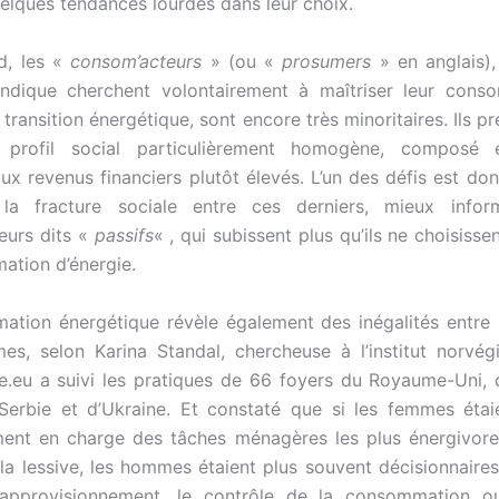
uelques tendances lourdes dans leur choix.
d, les «
consom’acteurs
» (ou «
prosumers
» en anglais)
’indique cherchent volontairement à maîtriser leur cons
 transition énergétique, sont encore très minoritaires. Ils p
n profil social particulièrement homogène, composé 
x revenus financiers plutôt élevés. L’un des défis est do
la fracture sociale entre ces derniers, mieux infor
urs dits «
passifs
« , qui subissent plus qu’ils ne choisiss
tion d’énergie.
ation énergétique révèle également des inégalités entre
es, selon Karina Standal, chercheuse à l’institut norvé
le.eu a suivi les pratiques de 66
foyers du Royaume-Uni, 
e Serbie et d’Ukraine. Et constaté que si les femmes étai
ement en charge des tâches ménagères les plus énergivor
a lessive, les hommes étaient plus souvent décisionnaire
approvisionnement, le contrôle de la consommation o