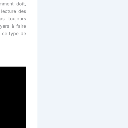
omment doit,
 lecture des
as toujours
yers à faire
r ce type de