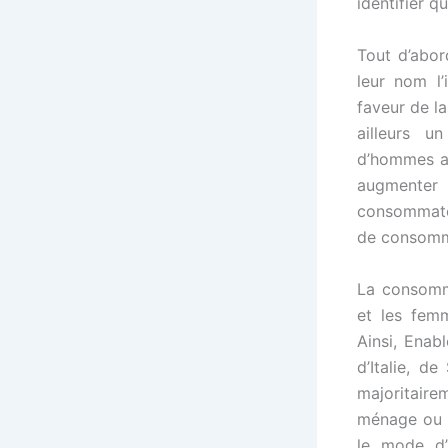
identifier q
Tout d’abor
leur nom l
faveur de la
ailleurs u
d’hommes au
augmenter 
consommate
de consomma
La consomm
et les femm
Ainsi, Enab
d’Italie, d
majoritair
ménage ou l
le mode d’