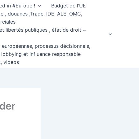
ed in #Europe !
Budget de l’UE
e , douanes ,Trade, IDE, ALE, OMC,
rciales
et libertés publiques , état de droit ~
s européennes, processus décisionnels,
, lobbying et influence responsable
s, videos
ider