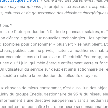
nstitut Jacques Delors
. «
Mené avec des partenaires multidis
 onze pays européens
« , le projet s’intéresse aux «
aspects 
, culturels et de gouvernance des décisions énergétiques
«
tions ?
nt de l’auto-production à l’aide de panneaux solaires, maît
n d’énergie grâce aux nouvelles technologies… les option
 disponibles pour consommer « plus vert » se multiplient. E
teurs, publics comme privés, incitent à modifier nos habit
par exemple le cas du fournisseur d’électricité Enercoop, pr
tinée du 21 juin, qui mêle énergie entièrement verte et fon
Un utilisateur du service sur deux est ainsi actionnaire de l’
a société rachète la production de collectifs citoyens.
ux citoyens de mieux consommer, c’est aussi l’un des objec
inky du groupe Enedis, gestionnaire de 95 % du réseau éle
onformément à une directive européenne visant à modernise
s permettent de connaître heure par heure sa consommatio