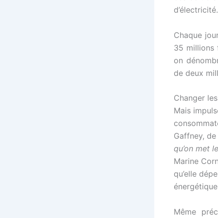
d’électricit
Chaque jou
35 millions
on dénombre
de deux mill
Changer le
Mais impuls
consommateu
Gaffney, de 
qu’on met l
Marine Corn
qu’elle dépe
énergétique 
Même préco