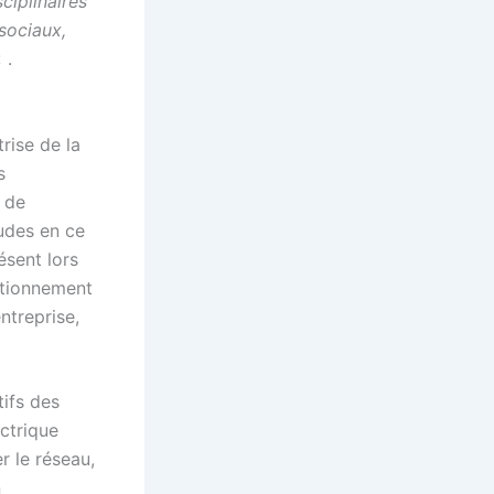
ciplinaires
sociaux,
 .
rise de la
s
t de
udes en ce
ésent lors
ctionnement
entreprise,
tifs des
ctrique
r le réseau,
n