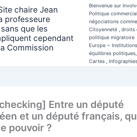
Bienvenue sur Involv
Site chaire Jean
Politique commercial
la professeure
négociations comme
 sans que les
Citoyenneté , droits 
mpliquent cependant
politique migratoire
Europe ~ Institution
 la Commission
équilibres politiques
Cartes , Infographie
 checking] Entre un député
éen et un député français, qui
de pouvoir ?