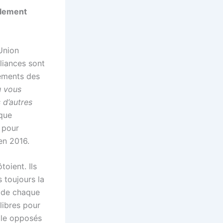
rlement
Union
lliances sont
dements des
ù vous
 d’autres
ique
 pour
en 2016.
toient. Ils
s toujours la
 de chaque
libres pour
mple opposés