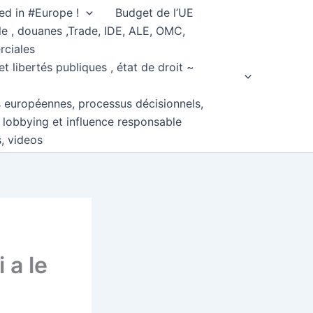
ed in #Europe !
Budget de l’UE
e , douanes ,Trade, IDE, ALE, OMC,
rciales
et libertés publiques , état de droit ~
s européennes, processus décisionnels,
, lobbying et influence responsable
s, videos
 a le