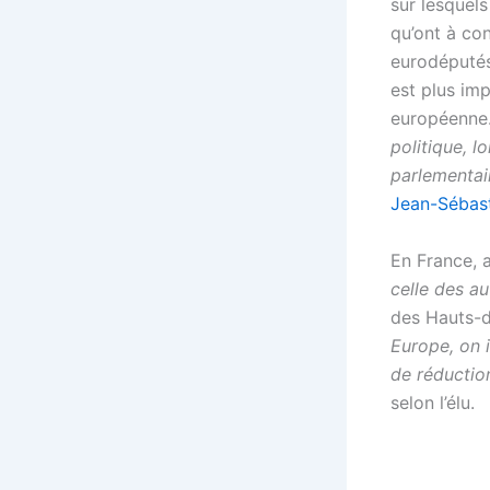
sur lesquels
qu’ont à co
eurodéputés 
est plus im
européenne
politique, l
parlementair
Jean-Sébast
En France, 
celle des au
des Hauts-d
Europe, on i
de réductio
selon l’élu.