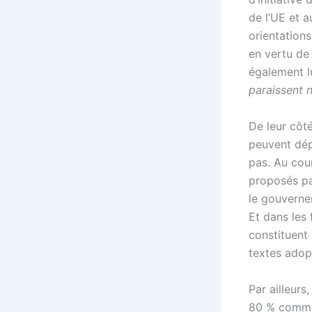
de l’UE et a
orientation
en vertu de 
également l
paraissent n
De leur côt
peuvent dép
pas. Au cour
proposés pa
le gouverne
Et dans les 
constituent 
textes adop
Par ailleurs
80 % comme 