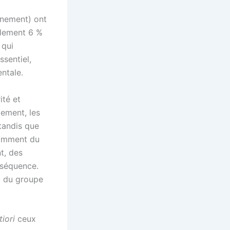
rnement) ont
ulement 6 %
 qui
ssentiel,
ntale.
ité et
lement, les
tandis que
otamment du
t, des
nséquence.
u du groupe
iori
ceux