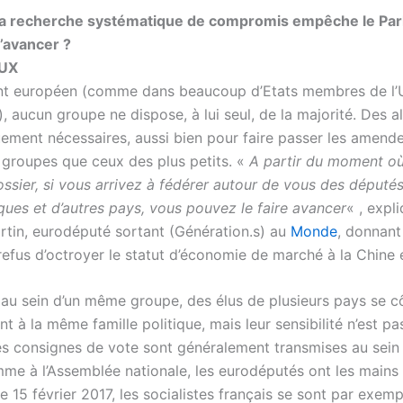
a recherche systématique de compromis empêche le Pa
’avancer ?
UX
nt européen (comme dans beaucoup d’Etats membres de l’
 aucun groupe ne dispose, à lui seul, de la majorité. Des a
ement nécessaires, aussi bien pour faire passer les amen
 groupes que ceux des plus petits. «
A partir du moment o
ssier, si vous arrivez à fédérer autour de vous des députés
iques et d’autres pays, vous pouvez le faire avancer
« , expl
tin, eurodéputé sortant (Génération.s) au
Monde
, donnant
refus d’octroyer le statut d’économie de marché à la Chine 
, au sein d’un même groupe, des élus de plusieurs pays se cô
t à la même famille politique, mais leur sensibilité n’est pa
s consignes de vote sont généralement transmises au sein
me à l’Assemblée nationale, les eurodéputés ont les mains 
e 15 février 2017, les socialistes français se sont par exe