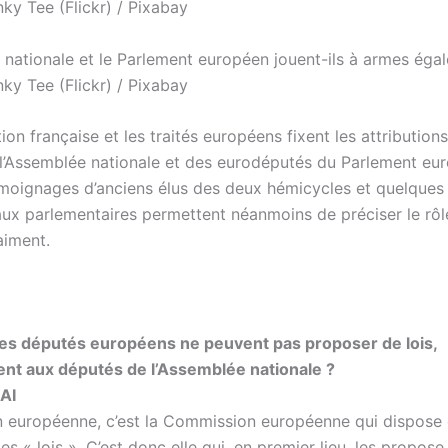
 nationale et le Parlement européen jouent-ils à armes égal
nky Tee (Flickr) / Pixabay
ion française et les traités européens fixent les attribution
l’Assemblée nationale et des eurodéputés du Parlement eu
émoignages d’anciens élus des deux hémicycles et quelques 
aux parlementaires permettent néanmoins de préciser le rôle
aiment.
es députés européens ne peuvent pas proposer de lois,
nt aux députés de l’Assemblée nationale ?
AI
n européenne, c’est la Commission européenne qui dispose
 des « lois ». C’est donc elle qui, en premier lieu, les propos