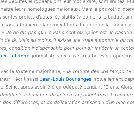
 les députés européens ont leur mot à dire, sont limités. Pl
nnaître leurs homologues nationaux. Mais le pouvoir d’inter
sur les projets d’actes législatifs (y compris le budget ann
portant, et s’exerce largement hors du giron de la Commiss
. «
Je ne dis pas que le Parlement européen est un bastion
oin de là. Mais au moins, il existe une vraie autonomie du tra
es, condition indispensable pour pouvoir infléchir un texte
ien Lefebvre
, journaliste spécialisé en affaires européennes
avec le système majoritaire, «
la volonté des uns l’emporte 
tres
« , écrit aussi
Jean-Louis Bourlanges
, actuellement d
e-Seine, après avoir été eurodéputé pendant 19 ans. Alors 
dentifie la fabrication de la loi à un patient travail d’écout
n des différences, et de délimitation artisanale d’un bien 