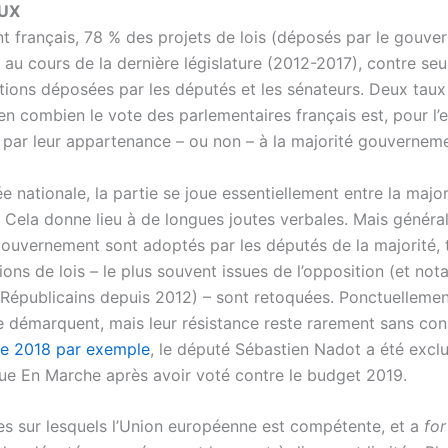
UX
t français, 78 % des projets de lois (déposés par le gouve
 au cours de la dernière législature (2012-2017), contre se
tions déposées par les députés et les sénateurs. Deux taux
n combien le vote des parlementaires français est, pour l’e
 par leur appartenance – ou non – à la majorité gouverneme
e nationale, la partie se joue essentiellement entre la major
. Cela donne lieu à de longues joutes verbales. Mais généra
gouvernement sont adoptés par les députés de la majorité, 
ions de lois – le plus souvent issues de l’opposition (et n
Républicains depuis 2012) – sont retoquées. Ponctuellemen
e démarquent, mais leur résistance reste rarement sans co
e 2018 par exemple
, le député Sébastien Nadot a été excl
ue En Marche après avoir voté contre le budget 2019.
s sur lesquels l’Union européenne est compétente, et a
fort