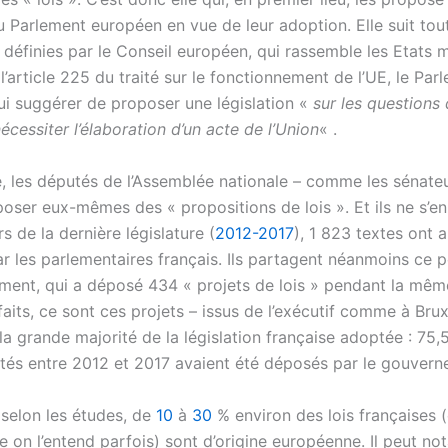
u Parlement européen en vue de leur adoption. Elle suit tout
s définies par le Conseil européen, qui rassemble les Etats
l’article 225 du traité sur le fonctionnement de l’UE, le Par
ui suggérer de proposer une législation «
sur les questions q
écessiter l’élaboration d’un acte de l’Union
« .
é, les députés de l’Assemblée nationale – comme les sénate
oser eux-mêmes des « propositions de lois ». Et ils ne s’en
s de la dernière législature (
2012-2017
), 1 823 textes ont a
r les parlementaires français. Ils partagent néanmoins ce 
ment, qui a déposé 434 « projets de lois » pendant la mêm
faits, ce sont ces projets – issus de l’exécutif comme à Brux
la grande majorité de la législation française adoptée : 75,
tés entre 2012 et 2017 avaient été déposés par le gouvern
, selon les études, de
10
à
30
% environ des lois françaises 
on l’entend parfois) sont d’origine européenne. Il peut n