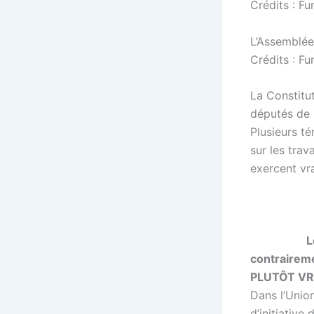
L’Assemblée
Crédits : Fu
La Constitut
députés de 
Plusieurs t
sur les trav
exercent vr
L
contraireme
PLUTÔT VR
Dans l’Unio
d’initiative