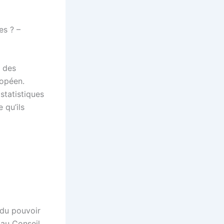
es ? –
s des
ropéen.
statistiques
 qu’ils
 du pouvoir
e au Conseil