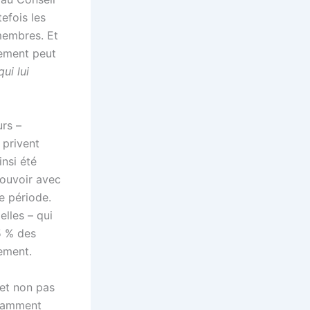
efois les
 membres. Et
lement peut
ui lui
urs –
 privent
insi été
pouvoir avec
e période.
elles – qui
5 % des
ement.
(et non pas
otamment