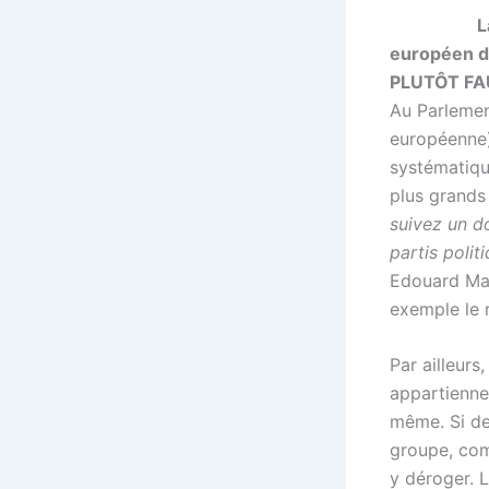
L
européen d
PLUTÔT FA
Au Parleme
européenne),
systématiqu
plus grands
suivez un do
partis polit
Edouard Mar
exemple le 
Par ailleurs
appartiennen
même. Si de
groupe, com
y déroger. L