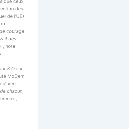
us que ceux
vention des
uel de l’UE)
ion
 de courage
vail des
« , note
.
par K.O sur
éputé MoDem
qu' »
en
e de chacun,
commun
« ,