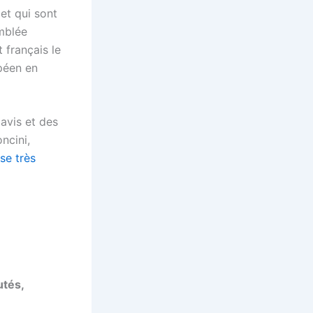
 et qui sont
mblée
t français le
péen en
avis et des
ncini,
se très
utés,