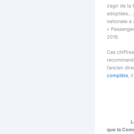
s’agir de la
adoptées… p
nationale a 
« Passenger
2016.
Ces chiffre
recommandat
l’ancien dir
complète
, 
L
que la Com