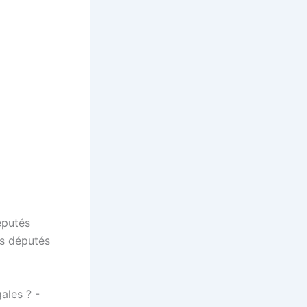
éputés
es députés