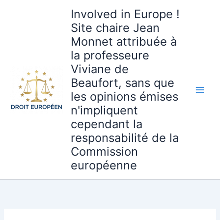
Aller
Involved in Europe !
au
Site chaire Jean
contenu
Monnet attribuée à
la professeure
Viviane de
Beaufort, sans que
les opinions émises
n'impliquent
cependant la
responsabilité de la
Commission
européenne