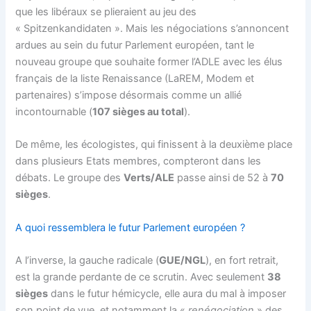
que les libéraux se plieraient au jeu des
« Spitzenkandidaten ». Mais les négociations s’annoncent
ardues au sein du futur Parlement européen, tant le
nouveau groupe que souhaite former l’ADLE avec les élus
français de la liste Renaissance (LaREM, Modem et
partenaires) s’impose désormais comme un allié
incontournable (
107 sièges au total
).
De même, les écologistes, qui finissent à la deuxième place
dans plusieurs Etats membres, compteront dans les
débats. Le groupe des
Verts/ALE
passe ainsi de 52 à
70
sièges
.
A quoi ressemblera le futur Parlement européen ?
A l’inverse, la gauche radicale (
GUE/NGL
), en fort retrait,
est la grande perdante de ce scrutin. Avec seulement
38
sièges
dans le futur hémicycle, elle aura du mal à imposer
son point de vue, et notamment la «
renégociation
» des