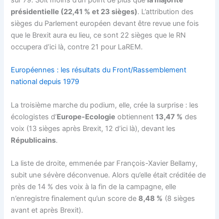
sur 79. Soit moins d’un point de plus que
la majorité
présidentielle (22,41 % et 23 sièges)
. L’attribution des
sièges du Parlement européen devant être revue une fois
que le Brexit aura eu lieu, ce sont 22 sièges que le RN
occupera d’ici là, contre 21 pour LaREM.
Européennes : les résultats du Front/Rassemblement
national depuis 1979
La troisième marche du podium, elle, crée la surprise : les
écologistes d’
Europe-Ecologie
obtiennent
13,47 %
des
voix (13 sièges après Brexit, 12 d’ici là), devant les
Républicains
.
La liste de droite, emmenée par François-Xavier Bellamy,
subit une sévère déconvenue. Alors qu’elle était créditée de
près de 14 % des voix à la fin de la campagne, elle
n’enregistre finalement qu’un score de
8,48 %
(8 sièges
avant et après Brexit).