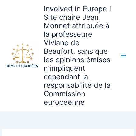
Aller
Involved in Europe !
au
Site chaire Jean
contenu
Monnet attribuée à
la professeure
Viviane de
Beaufort, sans que
les opinions émises
n'impliquent
cependant la
responsabilité de la
Commission
européenne