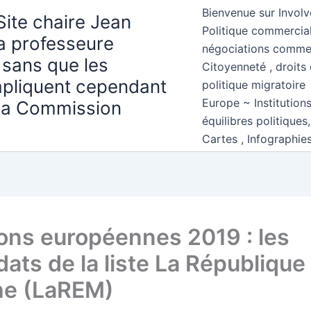
Bienvenue sur Involv
Site chaire Jean
Politique commercial
la professeure
négociations comme
 sans que les
Citoyenneté , droits 
mpliquent cependant
politique migratoire
Europe ~ Institution
 la Commission
équilibres politiques
Cartes , Infographie
ions européennes 2019 : les
dats de la liste La République
he (LaREM)