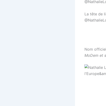
La tête de 
@NathalieL
La liste Re
Nom officiel
MoDem et s