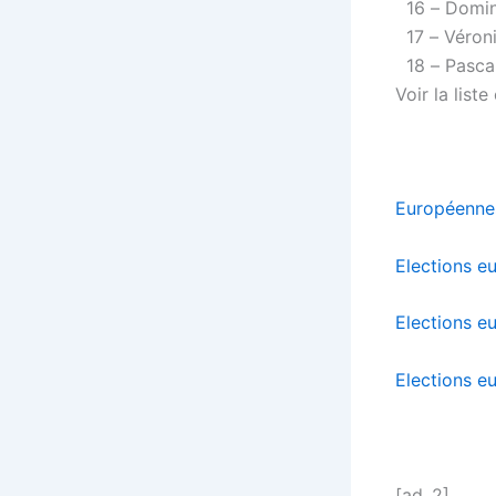
16 – Domin
17 – Véroni
18 – Pasca
Voir la list
Européennes
Elections eu
Elections e
Elections eu
[ad_2]