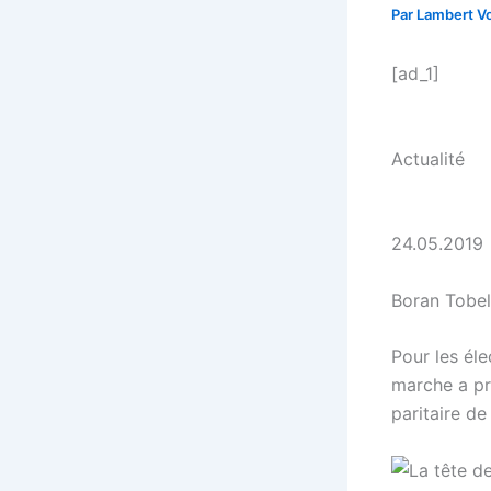
Par
Lambert Vo
[ad_1]
Actualité
24.05.2019
Boran Tobe
Pour les él
marche a pré
paritaire de