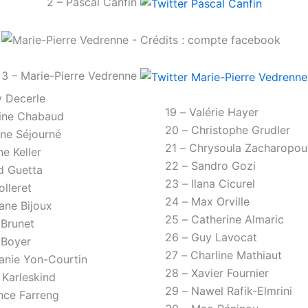
2 – Pascal Canfin
3 – Marie-Pierre Vedrenne
y Decerle
19 – Valérie Hayer
rine Chabaud
20 – Christophe Grudler
ne Séjourné
21 – Chrysoula Zacharopou
ne Keller
22 – Sandro Gozi
d Guetta
23 – Ilana Cicurel
olleret
24 – Max Orville
ane Bijoux
25 – Catherine Almaric
 Brunet
26 – Guy Lavocat
s Boyer
27 – Charline Mathiaut
anie Yon-Courtin
28 – Xavier Fournier
 Karleskind
29 – Nawel Rafik-Elmrini
nce Farreng