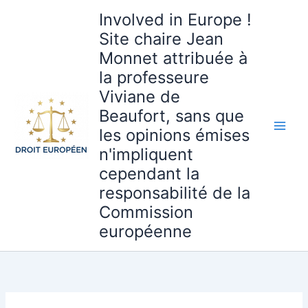
Aller
Involved in Europe !
au
Site chaire Jean
contenu
Monnet attribuée à
la professeure
Viviane de
Beaufort, sans que
les opinions émises
n'impliquent
cependant la
responsabilité de la
Commission
européenne