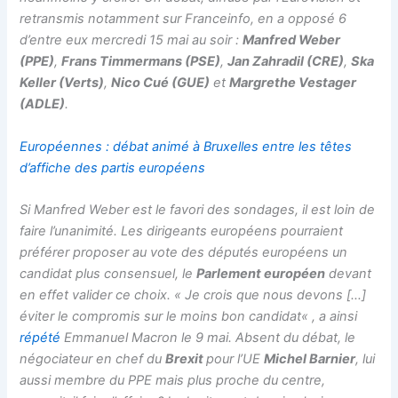
retransmis notamment sur Franceinfo, en a opposé 6
d’entre eux mercredi 15 mai au soir :
Manfred Weber
(PPE)
,
Frans Timmermans (PSE)
,
Jan Zahradil (CRE)
,
Ska
Keller (Verts)
,
Nico Cué (GUE)
et
Margrethe Vestager
(ADLE)
.
Européennes : débat animé à Bruxelles entre les têtes
d’affiche des partis européens
Si Manfred Weber est le favori des sondages, il est loin de
faire l’unanimité. Les dirigeants européens pourraient
préférer proposer au vote des députés européens un
candidat plus consensuel, le
Parlement européen
devant
en effet valider ce choix. «
Je crois que nous devons
[…]
éviter le compromis sur le moins bon candidat
« , a ainsi
répété
Emmanuel Macron le 9 mai. Absent du débat, le
négociateur en chef du
Brexit
pour l’UE
Michel Barnier
, lui
aussi membre du PPE mais plus proche du centre,