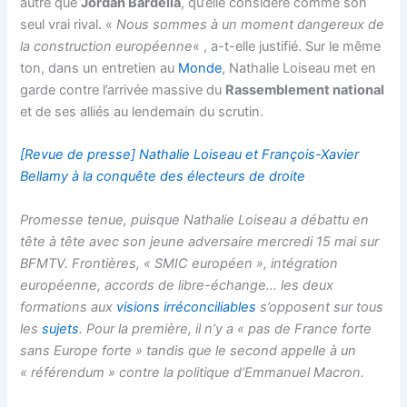
autre que
Jordan Bardella
, qu’elle considère comme son
seul vrai rival. «
Nous sommes à un moment dangereux de
la construction européenne
« , a-t-elle justifié. Sur le même
ton, dans un entretien au
Monde
, Nathalie Loiseau met en
garde contre l’arrivée massive du
Rassemblement national
et de ses alliés au lendemain du scrutin.
[Revue de presse] Nathalie Loiseau et François-Xavier
Bellamy à la conquête des électeurs de droite
Promesse tenue, puisque Nathalie Loiseau a débattu en
tête à tête avec son jeune adversaire mercredi 15 mai sur
BFMTV. Frontières, « SMIC européen », intégration
européenne, accords de libre-échange… les deux
formations aux
visions irréconciliables
s’opposent sur tous
les
sujets
. Pour la première, il n’y a «
pas de France forte
sans Europe forte
» tandis que le second appelle à un
«
référendum
» contre la politique d’Emmanuel Macron.