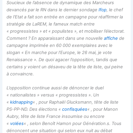
Soucieux de l’absence de dynamique des Marcheurs
devancés par le RN dans le dernier sondage
Ifop
, le chef
de l’Etat a fait son entrée en campagne pour réaffirmer la
stratégie de LaREM, le fameux match entre
« progressistes » et « populistes », et mobiliser l’électorat.
Comment ? En apparaissant dans une nouvelle
affiche
de
campagne imprimée en 60 000 exemplaires avec le
slogan «
En marche pour l’Europe, le 26 mai, je vote
Renaissance »
. De quoi agacer l’opposition, tandis que
certains y voient un désaveu de la tête de liste, qui peine
à convaincre.
L’opposition continue aussi de dénoncer le duel
« nationalistes » versus « progressistes ». Un
«
kidnapping
« , pour Raphaël Glucksmann, tête de liste
PS-PP-ND. Des élections «
confisquées
« , pour Manon
Aubry, tête de liste France insoumise ou encore
«
volées
« , selon Benoît Hamon pour Génération.s. Tous
dénoncent une situation qui selon eux nuit au débat