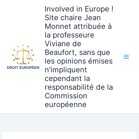
Aller
Involved in Europe !
au
Site chaire Jean
contenu
Monnet attribuée à
la professeure
Viviane de
Beaufort, sans que
les opinions émises
n'impliquent
cependant la
responsabilité de la
Commission
européenne