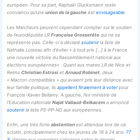
européen. Pour sa part, Raphaël Glucksmann reste
convaincu qu’une
union de la gauche
est
envisageable
.
Les Marcheurs peuvent cependant compter sur le soutien
de l’eurodéputée LR
Françoise Grossetête
qui ne se
représente pas. Celle-ci a déclaré
soutenir
la liste de
Nathalie Loiseau afin d’éviter «
à tout prix […] à la France
une nouvelle victoire du Rassemblement national aux
élections européennes
« . Quant aux maires LR de Nice et
Reims
Christian Estrosi
et
Arnaud Robinet
, deux
« Macron-compatibles » qui avaient pris leur distance avec
leur famille politique, ils
appellent finalement à voter
pour
François-Xavier Bellamy. A gauche, l’ex-ministre de
l’Education nationale
Najat Vallaud-Belkacem
a annoncé
soutenir
la liste PS-PP-ND aux européennes.
Enfin, une très forte
abstention
est attendue lors de ce
scrutin, principalement chez les jeunes de 18 à 24 ans.
77
%
d’entre eux comptent s’abstenir selon le dernier