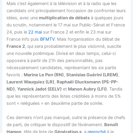
Mais c’est également à la télévision et à la radio que les
candidats ont principalement l’occasion de confronter leurs
idées, avec une
multiplication de débats
à quelques jours
du scrutin, notamment le 17 mai sur Public-Sénat et France
24, puis le
22 mai
sur France 2 et enfin le 23 mai sur
France info puis
BFMTV
. Mais l’organisation du débat de
France 2
, qui sera probablement le plus visionné, suscite
une nouvelle polémique. Divisé en deux temps, celui-ci
opposera à partir de 21h des personnalités, pas
nécessairement candidates, représentant les six partis
favoris :
Marine Le Pen (RN)
,
Stanislas Guérini (LREM)
,
Laurent Wauquiez (LR)
,
Raphaël Glucksmann (PS-PP-
ND)
,
Yannick Jadot (EELV)
et
Manon Aubry (LFI)
. Tandis
que les représentants des listes créditées à moins de 5%
sont « reléguées » en deuxième partie de soirée.
Ces derniers n’ont pas manqué, outre la présence de chefs
de parti, de critiquer le dispositif de l’évènement.
Benoît
Hamon
, tête de liste de
Génération.s
, a
reproché
à la