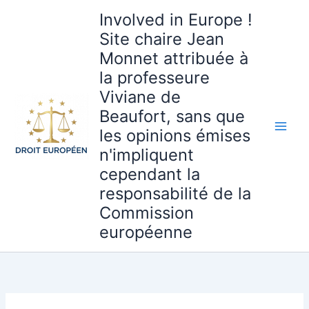
Aller
Involved in Europe !
au
Site chaire Jean
contenu
Monnet attribuée à
la professeure
Viviane de
Beaufort, sans que
les opinions émises
n'impliquent
cependant la
responsabilité de la
Commission
européenne