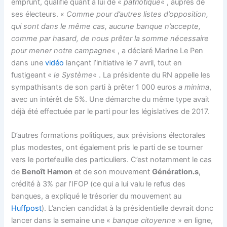
emprunt, qualifié quant à lui de «
patriotique
« , auprès de
ses électeurs. «
Comme pour d’autres listes d’opposition,
qui sont dans le même cas, aucune banque n’accepte,
comme par hasard, de nous prêter la somme nécessaire
pour mener notre campagne
« , a déclaré Marine Le Pen
dans une
vidéo
lançant l’initiative le 7 avril, tout en
fustigeant «
le Système
« . La présidente du RN appelle les
sympathisants de son parti à prêter 1 000 euros
a minima
,
avec un intérêt de 5%. Une démarche du même type avait
déjà été effectuée par le parti pour les législatives de 2017.
D’autres formations politiques, aux prévisions électorales
plus modestes, ont également pris le parti de se tourner
vers le portefeuille des particuliers. C’est notamment le cas
de
Benoît Hamon
et de son mouvement
Génération.s
,
crédité à 3% par l’IFOP (ce qui a lui valu le refus des
banques, a expliqué le trésorier du mouvement au
Huffpost
). L’ancien candidat à la présidentielle devrait donc
lancer dans la semaine une «
banque citoyenne
» en ligne,