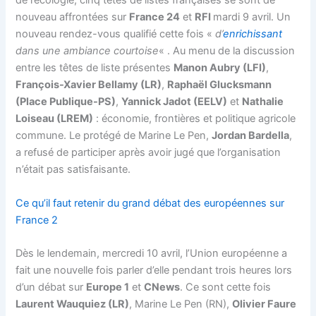
de l’écologie, cinq têtes de listes françaises se sont de
nouveau affrontées sur
France 24
et
RFI
mardi 9 avril. Un
nouveau rendez-vous qualifié cette fois «
d’
enrichissant
dans une ambiance courtoise
« . Au menu de la discussion
entre les têtes de liste présentes
Manon Aubry (LFI)
,
François-Xavier Bellamy (LR)
,
Raphaël Glucksmann
(Place Publique-PS)
,
Yannick Jadot (EELV)
et
Nathalie
Loiseau (LREM)
: économie, frontières et politique agricole
commune. Le protégé de Marine Le Pen,
Jordan Bardella
,
a refusé de participer après avoir jugé que l’organisation
n’était pas satisfaisante.
Ce qu’il faut retenir du grand débat des européennes sur
France 2
Dès le lendemain, mercredi 10 avril, l’Union européenne a
fait une nouvelle fois parler d’elle pendant trois heures lors
d’un débat sur
Europe 1
et
CNews
. Ce sont cette fois
Laurent Wauquiez (LR)
, Marine Le Pen (RN),
Olivier Faure