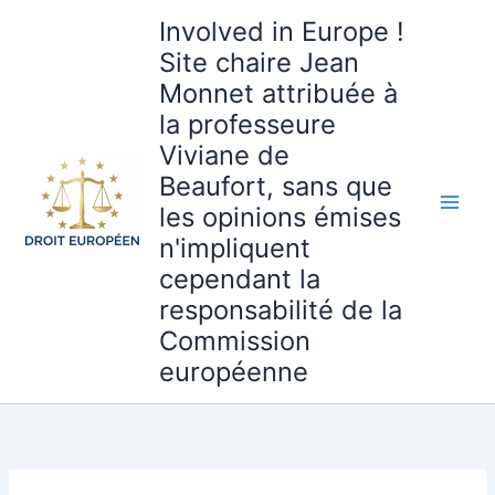
Aller
Involved in Europe !
au
Site chaire Jean
contenu
Monnet attribuée à
la professeure
Viviane de
Beaufort, sans que
les opinions émises
n'impliquent
cependant la
responsabilité de la
Commission
européenne