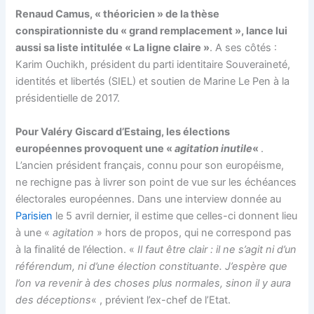
Renaud Camus, « théoricien » de la thèse
conspirationniste du « grand remplacement », lance lui
aussi sa liste intitulée « La ligne claire »
. A ses côtés :
Karim Ouchikh, président du parti identitaire Souveraineté,
identités et libertés (SIEL) et soutien de Marine Le Pen à la
présidentielle de 2017.
Pour Valéry Giscard d’Estaing, les élections
européennes provoquent une «
agitation inutile
«
.
L’ancien président français, connu pour son européisme,
ne rechigne pas à livrer son point de vue sur les échéances
électorales européennes. Dans une interview donnée au
Parisien
le 5 avril dernier, il estime que celles-ci donnent lieu
à une «
agitation
» hors de propos, qui ne correspond pas
à la finalité de l’élection. «
Il faut être clair : il ne s’agit ni d’un
référendum, ni d’une élection constituante. J’espère que
l’on va revenir à des choses plus normales, sinon il y aura
des déceptions
« , prévient l’ex-chef de l’Etat.