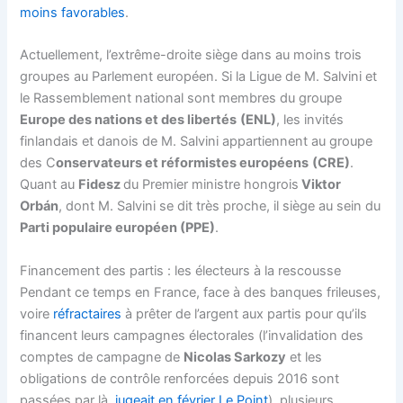
moins favorables
.
Actuellement, l’extrême-droite siège dans au moins trois
groupes au Parlement européen. Si la Ligue de M. Salvini et
le Rassemblement national sont membres du groupe
Europe des nations et des libertés
(ENL)
, les invités
finlandais et danois de M. Salvini appartiennent au groupe
des C
onservateurs et réformistes européens
(CRE)
.
Quant au
Fidesz
du Premier ministre hongrois
Viktor
Orbán
, dont M. Salvini se dit très proche, il siège au sein du
Parti populaire européen (PPE)
.
Financement des partis : les électeurs à la rescousse
Pendant ce temps en France, face à des banques frileuses,
voire
réfractaires
à prêter de l’argent aux partis pour qu’ils
financent leurs campagnes électorales (l’invalidation des
comptes de campagne de
Nicolas Sarkozy
et les
obligations de contrôle renforcées depuis 2016 sont
passées par là,
jugeait en février Le Point
), plusieurs