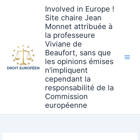
Aller
Involved in Europe !
au
Site chaire Jean
contenu
Monnet attribuée à
la professeure
Viviane de
Beaufort, sans que
les opinions émises
n'impliquent
cependant la
responsabilité de la
Commission
européenne