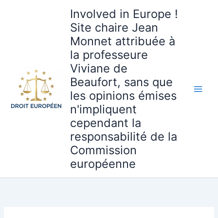
Aller
Involved in Europe !
au
Site chaire Jean
contenu
Monnet attribuée à
la professeure
Viviane de
Beaufort, sans que
les opinions émises
n'impliquent
cependant la
responsabilité de la
Commission
européenne