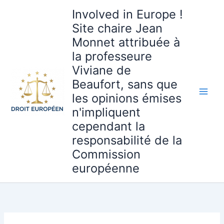
Aller
Involved in Europe !
au
Site chaire Jean
contenu
Monnet attribuée à
la professeure
Viviane de
Beaufort, sans que
les opinions émises
n'impliquent
cependant la
responsabilité de la
Commission
européenne