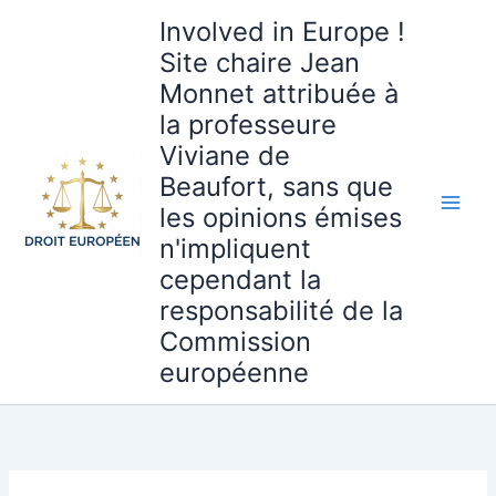
Aller
Involved in Europe !
au
Site chaire Jean
contenu
Monnet attribuée à
la professeure
Viviane de
Beaufort, sans que
les opinions émises
n'impliquent
cependant la
responsabilité de la
Commission
européenne