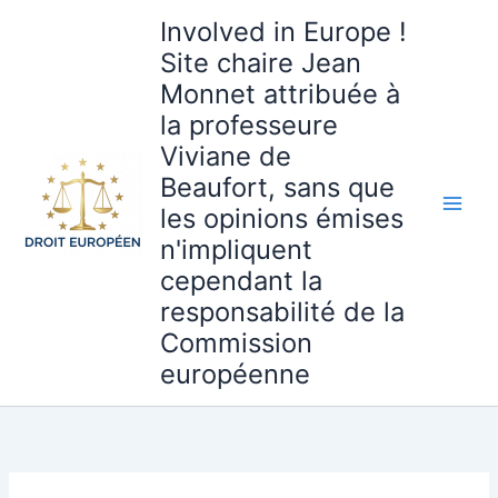
Aller
Involved in Europe !
au
Site chaire Jean
contenu
Monnet attribuée à
la professeure
Viviane de
Beaufort, sans que
les opinions émises
n'impliquent
cependant la
responsabilité de la
Commission
européenne