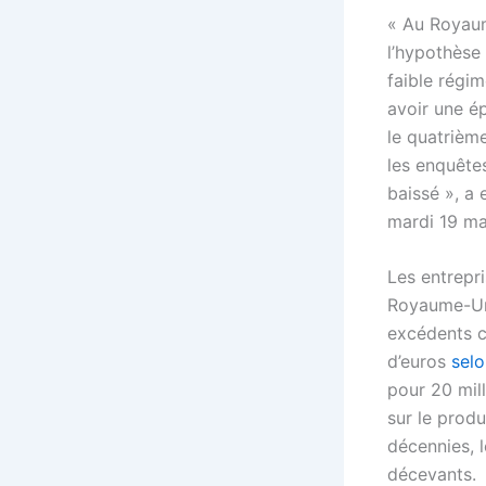
« Au Royaume
l’hypothèse 
faible régi
avoir une é
le quatrième
les enquêtes
baissé », a 
mardi 19 ma
Les entrepri
Royaume-Uni
excédents c
d’euros
selo
pour 20 mil
sur le produ
décennies, 
décevants.