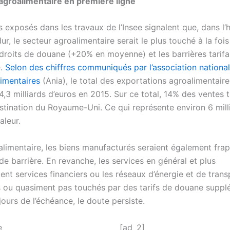
agroalimentaire en première ligne
s exposés dans les travaux de l’Insee signalent que, dans l
dur, le secteur agroalimentaire serait le plus touché à la foi
droits de douane (+20% en moyenne) et les barrières tarifa
e.
Selon des chiffres communiqués par l’association nationa
limentaires
(Ania), le total des exportations agroalimentaire
44,3 milliards d’euros en 2015. Sur ce total, 14% des ventes t
estination du Royaume-Uni. Ce qui représente environ 6 mill
aleur.
oalimentaire, les biens manufacturés seraient également frap
e barrière. En revanche, les services en général et plus
nt services financiers ou les réseaux d’énergie et de trans
s ou quasiment pas touchés par des tarifs de douane suppl
ours de l’échéance, le doute persiste.
[ad_2]