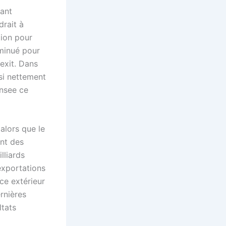
tant
drait à
tion pour
iminué pour
rexit. Dans
ssi nettement
Insee ce
 alors que le
ent des
lliards
exportations
ce extérieur
ernières
ltats