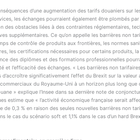
onséquences d’une augmentation des tarifs douaniers sur les
rvices, les échanges pourraient également être plombés par
on des obstacles liées à des contraintes réglementaires, te
ves supplémentaires. Ce qu’on appelle les barrières non tari
emps de contrôle de produits aux frontières, les normes sani
es, les certifications nécessaires pour certains produits, la
nce des diplômes et des formations professionnelles pourr
ité et l’efficacité des échanges. « Les barrières non tarifaire
 d’accroître significativement l’effet du Brexit sur la valeur
 commerciaux du Royaume-Uni à un horizon plus long que c
uane » explique l’Insee dans sa dernière note de conjoncture
ues estime que « l’activité économique française serait affe
 de 0,3 % en raison des seules nouvelles barrières non tari
ns le cas du scénario soft et 1,1% dans le cas d’un hard Brex