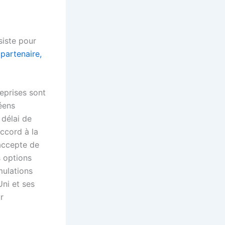
siste pour
 partenaire,
reprises sont
péens
 délai de
accord à la
accepte de
s options
mulations
ni et ses
r