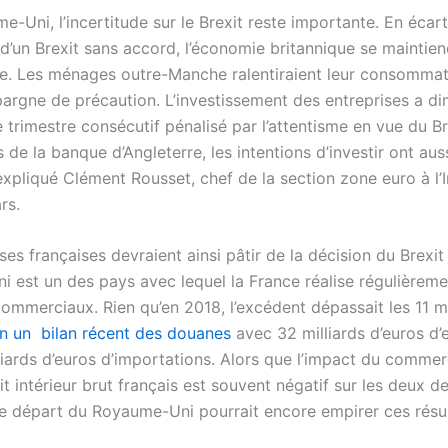
-Uni, l’incertitude sur le Brexit reste importante. En écar
d’un Brexit sans accord, l’économie britannique se maintien
me. Les ménages outre-Manche ralentiraient leur consomma
pargne de précaution. L’investissement des entreprises a d
 trimestre consécutif pénalisé par l’attentisme en vue du B
 de la banque d’Angleterre, les intentions d’investir ont au
expliqué Clément Rousset, chef de la section zone euro à l’
rs.
ses françaises devraient ainsi pâtir de la décision du Brexit
 est un des pays avec lequel la France réalise régulièrem
ommerciaux. Rien qu’en 2018, l’excédent dépassait les 11 mi
n un bilan récent des douanes
avec 32 milliards d’euros d’
liards d’euros d’importations. Alors que l’impact du commer
it intérieur brut français est souvent négatif sur les deux d
le départ du Royaume-Uni pourrait encore empirer ces résu