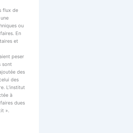
 flux de
 une
chniques ou
faires. En
taires et
aient peser
s sont
 ajoutée des
elui des
. L’institut
ctée à
faires dues
it ».