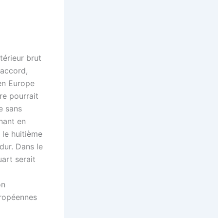
térieur brut
 accord,
 en Europe
re pourrait
e sans
nant en
 le huitième
dur. Dans le
art serait
on
uropéennes