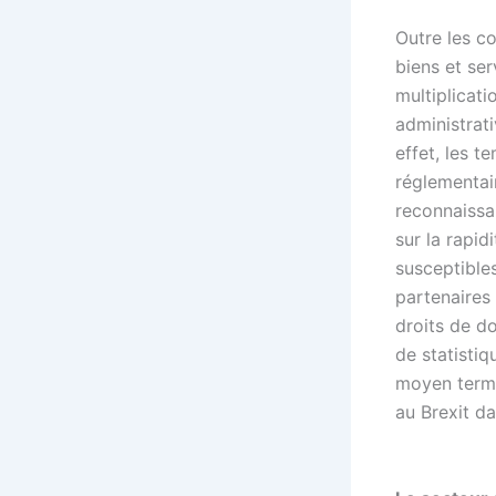
Outre les c
biens et se
multiplicati
administrati
effet, les t
réglementair
reconnaissa
sur la rapid
susceptibles
partenaires
droits de do
de statistiq
moyen terme
au Brexit da