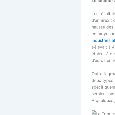
Le secteur 
Les résultat
d’un Brexit 
hausse des 
en moyenn
industries a
s’élevait à 
étaient à d
d’euros en v
Outre l’agr
deux types d
spécifiqueme
seraient pa
À quelques j