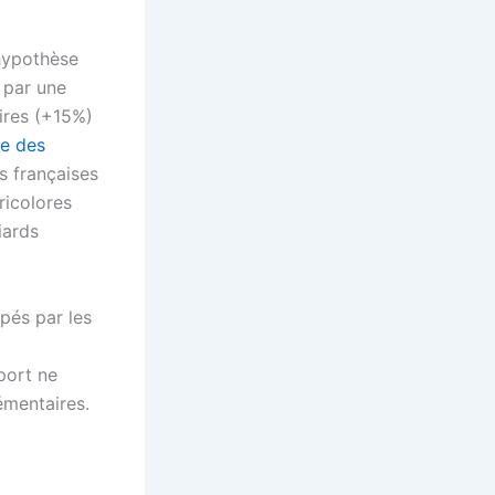
’hypothèse
s par une
ires (+15%)
le des
s françaises
ricolores
iards
pés par les
port ne
émentaires.