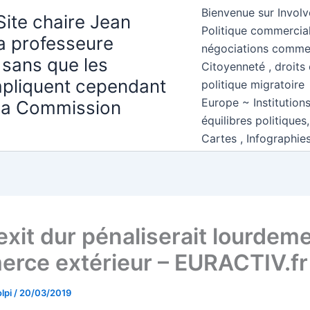
Bienvenue sur Involv
Site chaire Jean
Politique commercial
la professeure
négociations comme
 sans que les
Citoyenneté , droits 
mpliquent cependant
politique migratoire
Europe ~ Institution
 la Commission
équilibres politiques
Cartes , Infographie
exit dur pénaliserait lourdeme
rce extérieur – EURACTIV.fr
lpi
/
20/03/2019