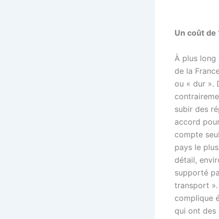
Un coût de 
À plus long 
de la Franc
ou
« dur ». 
contrairemen
subir des r
accord pour
compte seule
pays le plus
détail, envi
supporté pa
transport »
complique é
qui ont des