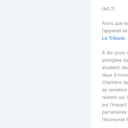
[ad_1]
Alors que l
l’appareil e
La Tribune
.
À dix jours 
plongées dan
étudient de
deux à troi
Chambre des
se remettre 
restent sur 
sur l’impac
partenaires
l’économie f