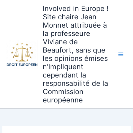
Aller
Involved in Europe !
au
Site chaire Jean
contenu
Monnet attribuée à
la professeure
Viviane de
Beaufort, sans que
les opinions émises
n'impliquent
cependant la
responsabilité de la
Commission
européenne