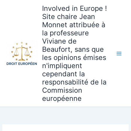
Aller
Involved in Europe !
au
Site chaire Jean
contenu
Monnet attribuée à
la professeure
Viviane de
Beaufort, sans que
les opinions émises
n'impliquent
cependant la
responsabilité de la
Commission
européenne