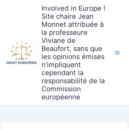
Aller
Involved in Europe !
au
Site chaire Jean
contenu
Monnet attribuée à
la professeure
Viviane de
Beaufort, sans que
les opinions émises
n'impliquent
cependant la
responsabilité de la
Commission
européenne